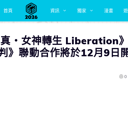
首頁
資訊
獨家
漫畫
遊
真・女神轉生 Liberation
判》聯動合作將於12月9日
0