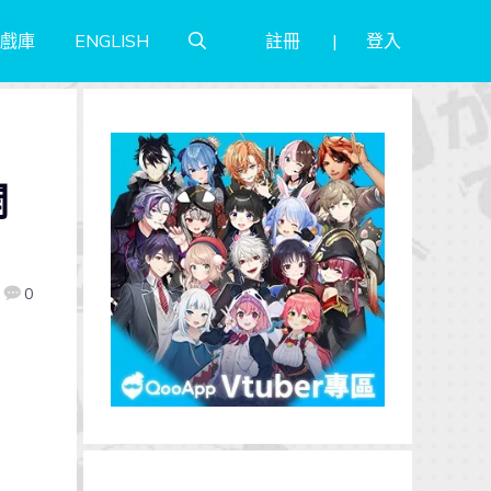
註冊
登入
戲庫
ENGLISH
》
開
0