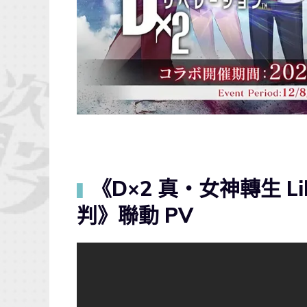
《D×2 真・女神轉生 Li
▍
判》聯動 PV