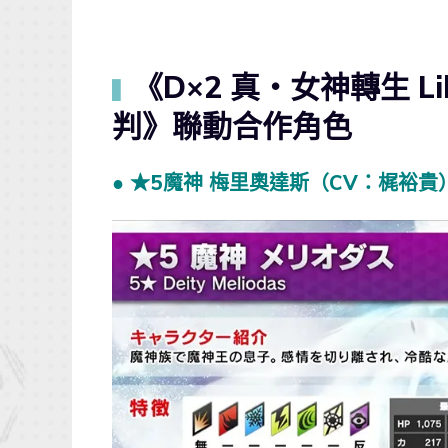
《D×2 真・女神轉生 Li
▍
判》聯動合作角色
● ★5魔神 梅里奧達斯（CV：梶裕貴