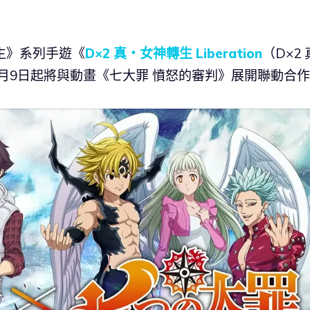
轉生》系列手遊《
D×2 真・女神轉生 Liberation
（D×2
2月9日起將與動畫《七大罪 憤怒的審判》展開聯動合