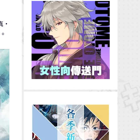
 真・
作。