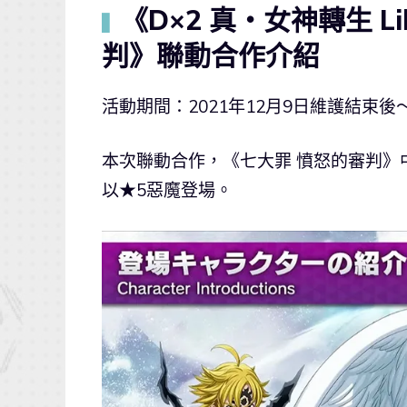
《D×2 真・女神轉生 Li
▍
判》聯動合作介紹
活動期間：2021年12月9日維護結束後～
本次聯動合作，《七大罪 憤怒的審判
以★5惡魔登場。