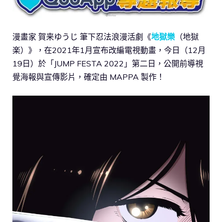
漫畫家 賀来ゆうじ 筆下忍法浪漫活劇《
地獄樂
（地獄
楽）》，在2021年1月宣布改編電視動畫，今日（12月
19日）於「JUMP FESTA 2022」第二日，公開前導視
覺海報與宣傳影片，確定由 MAPPA 製作！