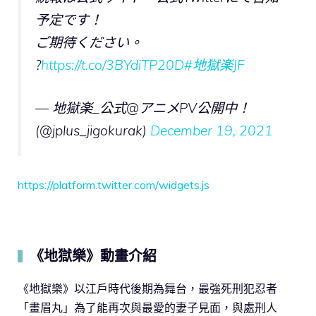
予定です！
ご期待ください。
?
https://t.co/3BYdiTP20D
#地獄楽JF
— 地獄楽_公式@アニメPV公開中！
(@jplus_jigokurak)
December 19, 2021
https://platform.twitter.com/widgets.js
《地獄樂》動畫介紹
▍
《地獄樂》以江戶時代後期為舞台，最強死刑犯忍者
「畫眉丸」為了能再次與最愛的妻子見面，與處刑人