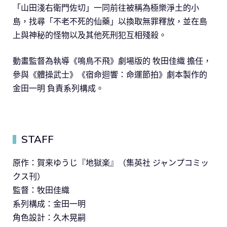
「山田淺右衛門佐切」一同前往被稱為極樂淨土的小
島，找尋「不老不死的仙藥」以換取無罪釋放，並在島
上與神秘的怪物以及其他死刑犯互相殘殺。
動畫監督為執導《鳴鳥不飛》劇場版的 牧田佳織 擔任，
參與《體操武士》《宿命迴響：命運節拍》劇本製作的
金田一明 負責系列構成。
STAFF
▍
原作：賀来ゆうじ『地獄楽』（集英社 ジャンプコミッ
クス刊）
監督：牧田佳織
系列構成：金田一明
角色設計：久木晃嗣