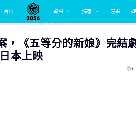
首頁
資訊
獨家
漫畫
遊
案，《五等分的新娘》完結
日日本上映
0