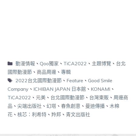
動漫情報
、
Qoo獨家
、
TiCA2022
、
主題博覽
、
台北
國際動漫節
、
商品周邊
、
專輯
2022台北國際動漫節
、
Feature
、
Good Smile
Company
、
ICHIBAN JAPAN 日本館
、
KONAMI
、
TiCA2022
、
元美
、
台北國際動漫節
、
台灣東販
、
周邊商
品
、
尖端出版社
、
幻塔
、
春魚創意
、
曼迪傳播
、
木棉
花
、
核芯：利希特
、
羚邦
、
青文出版社