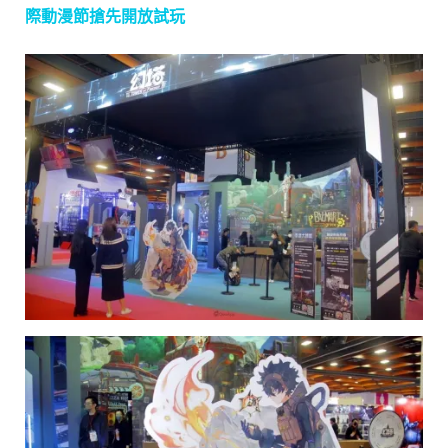
際動漫節搶先開放試玩