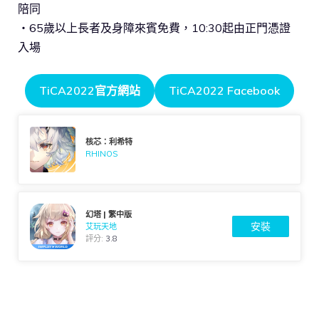
陪同
・65歲以上長者及身障來賓免費，10:30起由正門憑證
入場
TiCA2022官方網站
TiCA2022 Facebook
核芯：利希特
RHINOS
幻塔 | 繁中版
安裝
艾玩天地
評分:
3.8