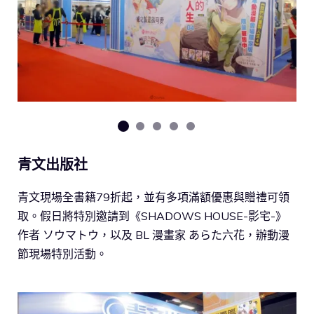
青文出版社
青文現場全書籍79折起，並有多項滿額優惠與贈禮可領
取。假日將特別邀請到《SHADOWS HOUSE-影宅-》
作者 ソウマトウ，以及 BL 漫畫家 あらた六花，辦動漫
節現場特別活動。