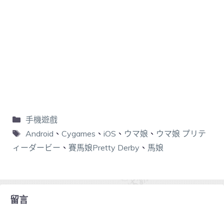
手機遊戲
Android
、
Cygames
、
iOS
、
ウマ娘
、
ウマ娘 プリテ
ィーダービー
、
賽馬娘Pretty Derby
、
馬娘
留言