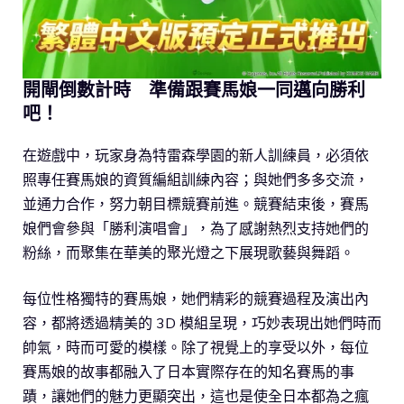
開閘倒數計時 準備跟賽馬娘一同邁向勝利
吧！
在遊戲中，玩家身為特雷森學園的新人訓練員，必須依
照專任賽馬娘的資質編組訓練內容；與她們多多交流，
並通力合作，努力朝目標競賽前進。競賽結束後，賽馬
娘們會參與「勝利演唱會」，為了感謝熱烈支持她們的
粉絲，而聚集在華美的聚光燈之下展現歌藝與舞蹈。
每位性格獨特的賽馬娘，她們精彩的競賽過程及演出內
容，都將透過精美的 3D 模組呈現，巧妙表現出她們時而
帥氣，時而可愛的模樣。除了視覺上的享受以外，每位
賽馬娘的故事都融入了日本實際存在的知名賽馬的事
蹟，讓她們的魅力更顯突出，這也是使全日本都為之瘋