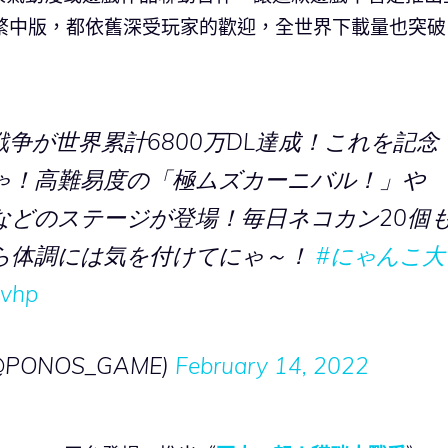
繁中版，都依舊深受玩家的歡迎，全世界下載量也突破
にゃんこ大戦争が世界累計6800万DL達成！これを記念
ゃ！高難易度の「極ムズカーニバル！」や
などのステージが登場！毎日ネコカン20個
ら体調には気を付けてにゃ～！
#にゃんこ大
8vhp
ONOS_GAME)
February 14, 2022