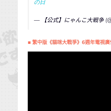
の日
— 【公式】にゃんこ大戦争 (@P
■ 繁中版《貓咪大戰爭》6週年電視廣