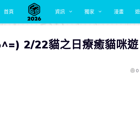
首頁
資訊
獨家
漫畫
遊
^=) 2/22貓之日療癒貓咪遊
0