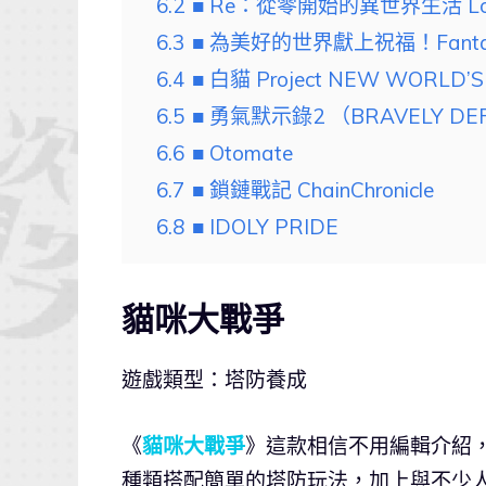
6.2
■ Re：從零開始的異世界生活 Lost 
6.3
■ 為美好的世界獻上祝福！Fantast
6.4
■ 白貓 Project NEW WORLD’S
6.5
■ 勇氣默示錄2 （BRAVELY DEF
6.6
■ Otomate
6.7
■ 鎖鏈戰記 ChainChronicle
6.8
■ IDOLY PRIDE
貓咪大戰爭
遊戲類型：塔防養成
《
貓咪大戰爭
》這款相信不用編輯介紹
種類搭配簡單的塔防玩法，加上與不少