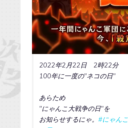
2022年2月22日 2時22分
100年に一度の"ネコの日"
あらため
"にゃんこ大戦争の日"を
お知らせするにゃ。
#にゃん