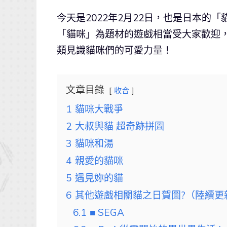
今天是2022年2月22日，也是日本
「貓咪」為題材的遊戲相當受大家歡迎，
類見識貓咪們的可愛力量！
文章目錄
收合
1
貓咪大戰爭
2
大叔與貓 超奇跡拼圖
3
貓咪和湯
4
親愛的貓咪
5
遇見妳的貓
6
其他遊戲相關貓之日賀圖?（陸續更
6.1
■ SEGA