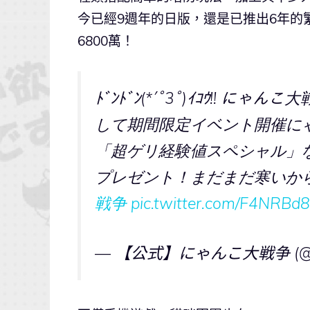
今已經9週年的日版，還是已推出6年的
6800萬！
ﾄﾞﾝﾄﾞﾝ(*´ﾟ3ﾟ)ｲｺｳ!! 
して期間限定イベント開催に
「超ゲリ経験値スペシャル」
プレゼント！まだまだ寒いか
戦争
pic.twitter.com/F4NRBd
— 【公式】にゃんこ大戦争 (@P