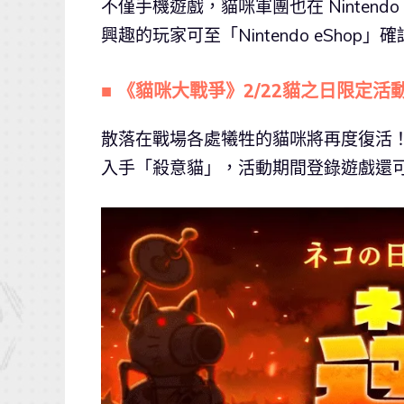
不僅手機遊戲，貓咪軍團也在 Nintendo 
興趣的玩家可至「Nintendo eShop」
■ 《貓咪大戰爭》2/22貓之日限定
散落在戰場各處犧牲的貓咪將再度復活
入手「殺意貓」，活動期間登錄遊戲還