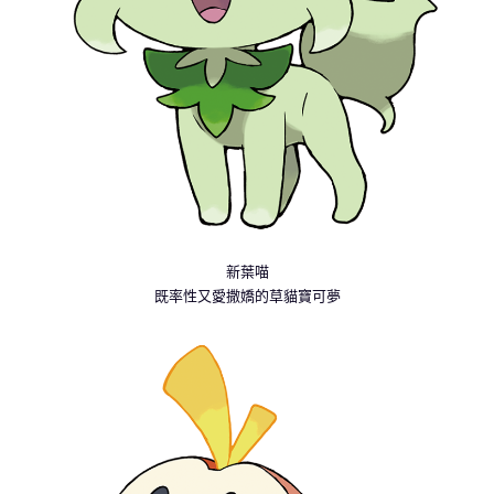
新葉喵
既率性又愛撒嬌的草貓寶可夢