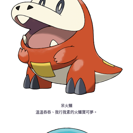
呆火鱷
溫溫吞吞、我行我素的火鱷寶可夢。