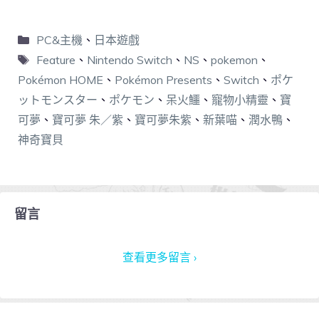
PC&主機
、
日本遊戲
Feature
、
Nintendo Switch
、
NS
、
pokemon
、
Pokémon HOME
、
Pokémon Presents
、
Switch
、
ポケ
ットモンスター
、
ポケモン
、
呆火鱷
、
寵物小精靈
、
寶
可夢
、
寶可夢 朱／紫
、
寶可夢朱紫
、
新葉喵
、
潤水鴨
、
神奇寶貝
留言
查看更多留言 ›