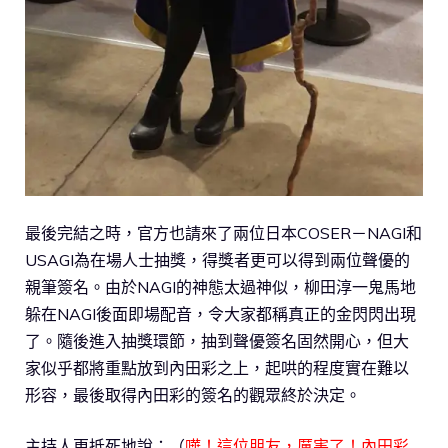
最後完結之時，官方也請來了兩位日本COSER－NAGI和
USAGI為在場人士抽獎，得獎者更可以得到兩位聲優的
親筆簽名。由於NAGI的神態太過神似，柳田淳一鬼馬地
躲在NAGI後面即場配音，令大家都稱真正的金閃閃出現
了。隨後進入抽獎環節，抽到聲優簽名固然開心，但大
家似乎都將重點放到內田彩之上，起哄的程度實在難以
形容，最後取得內田彩的簽名的觀眾終於決定。
主持人更抵死地說：（
嘩！這位朋友，厲害了！內田彩