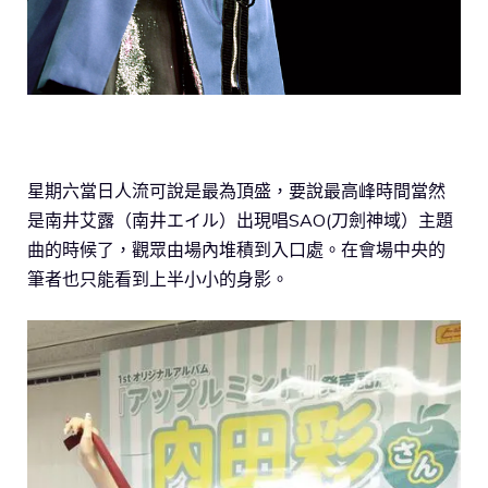
星期六當日人流可說是最為頂盛，要說最高峰時間當然
是南井艾露（南井エイル）出現唱SAO(刀劍神域）主題
曲的時候了，觀眾由場內堆積到入口處。在會場中央的
筆者也只能看到上半小小的身影。