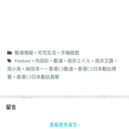
動漫情報
、
宅宅生活
、
手機遊戲
Feature
、
內田彩
、
動漫
、
南井エイル
、
南井艾露
、
南小鳥
、
柳田淳一
、
香港C3動漫
、
香港C3日本動玩博
覽
、
香港C3日本動玩直擊
留言
查看更多留言 ›