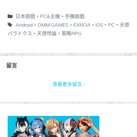
日本遊戲
、
PC&主機
、
手機遊戲
Android
、
DMM GAMES
、
EXNOA
、
iOS
、
PC
、
天啓
パラドクス
、
天啓悖論
、
策略RPG
留言
查看更多留言 ›