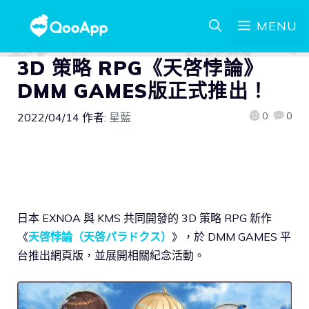
MENU
3D 策略 RPG《天啓悖論》
DMM GAMES版正式推出！
0
0
2022/04/14
作者:
星藍
日本 EXNOA 與 KMS 共同開發的 3D 策略 RPG 新作
《
天啓悖論（天啓パラドクス）
》，於 DMM GAMES 平
台推出網頁版，並展開相關紀念活動。