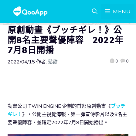
MENU
原創動畫《ブッチギレ！》公
開8名主要聲優陣容 2022年
7月8日開播
0
0
2022/04/15
作者:
鬆餅
動畫公司 TWIN ENGINE 企劃的首部原創動畫《
ブッチ
ギレ！
》，公開主視覺海報、第一彈宣傳影片以及8名主
要聲優陣容，並確定2022年7月8日開始播出。