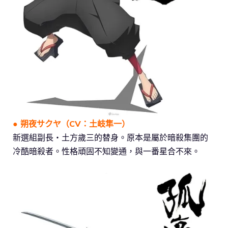
● 朔夜サクヤ（CV：土岐隼一）
新選組副長・土方歲三的替身。原本是屬於暗殺集團的
冷酷暗殺者。性格頑固不知變通，與一番星合不來。