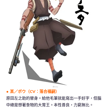
● 某／ボウ（CV：落合福嗣）
原田左之助的替身。給他毛筆就能寫出一手好字，但腦
中總是想著食物的大胃王。本性善良，力窮無比。