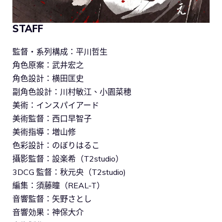
STAFF
監督・系列構成：平川哲生
角色原案：武井宏之
角色設計：横田匡史
副角色設計：川村敏江、小園菜穂
美術：インスパイアード
美術監督：西口早智子
美術指導：増山修
色彩設計：のぼりはるこ
攝影監督：設楽希（T2studio）
3DCG 監督：秋元央（T2studio)
編集：須藤瞳（REAL-T）
音響監督：矢野さとし
音響効果：神保大介