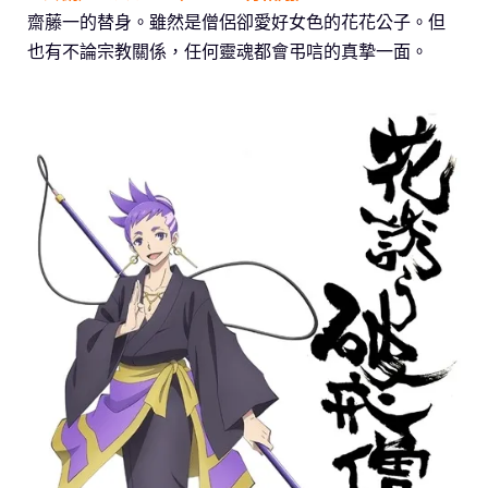
齋藤一的替身。雖然是僧侶卻愛好女色的花花公子。但
也有不論宗教關係，任何靈魂都會弔唁的真摯一面。