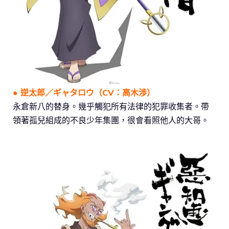
● 逆太郎／ギャタロウ（CV：高木渉）
永倉新八的替身。幾乎觸犯所有法律的犯罪收集者。帶
領著孤兒組成的不良少年集團，很會看照他人的大哥。