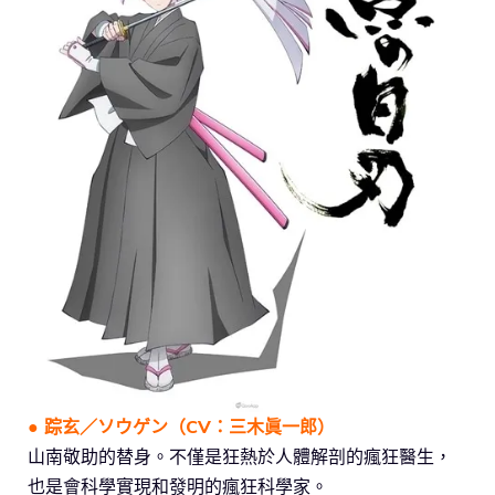
● 踪玄／ソウゲン（CV：三木眞一郎）
山南敬助的替身。不僅是狂熱於人體解剖的瘋狂醫生，
也是會科學實現和發明的瘋狂科學家。