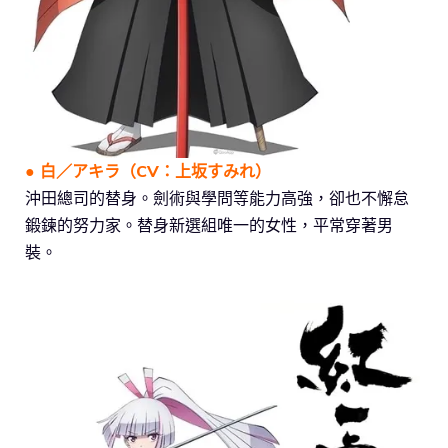
● 白／アキラ（CV：上坂すみれ）
沖田總司的替身。劍術與學問等能力高強，卻也不懈怠
鍛鍊的努力家。替身新選組唯一的女性，平常穿著男
裝。