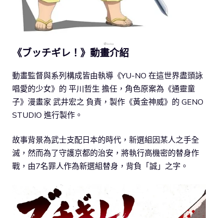
《ブッチギレ！》動畫介紹
動畫監督與系列構成皆由執導《YU-NO 在這世界盡頭詠
唱愛的少女》的 平川哲生 擔任，角色原案為《通靈童
子》漫畫家 武井宏之 負責，製作《黃金神威》的 GENO
STUDIO 進行製作。
故事背景為武士支配日本的時代，新選組因某人之手全
滅，然而為了守護京都的治安，將執行高機密的替身作
戰，由7名罪人作為新選組替身，背負「誠」之字。