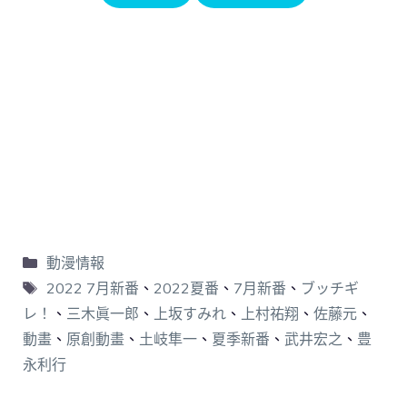
動漫情報
2022 7月新番
、
2022夏番
、
7月新番
、
ブッチギ
レ！
、
三木眞一郎
、
上坂すみれ
、
上村祐翔
、
佐藤元
、
動畫
、
原創動畫
、
土岐隼一
、
夏季新番
、
武井宏之
、
豊
永利行