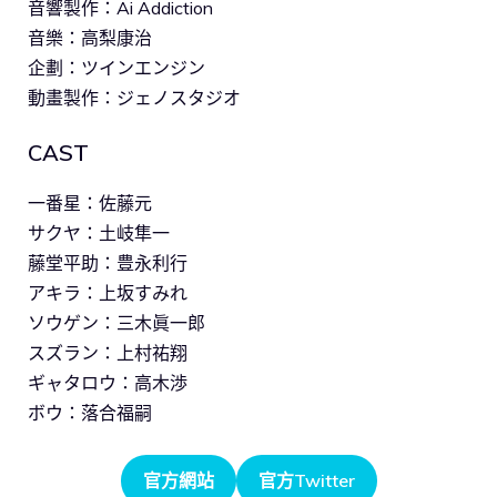
音響製作：Ai Addiction
音樂：高梨康治
企劃：ツインエンジン
動畫製作：ジェノスタジオ
CAST
一番星：佐藤元
サクヤ：土岐隼一
藤堂平助：豊永利行
アキラ：上坂すみれ
ソウゲン：三木眞一郎
スズラン：上村祐翔
ギャタロウ：高木渉
ボウ：落合福嗣
官方網站
官方Twitter