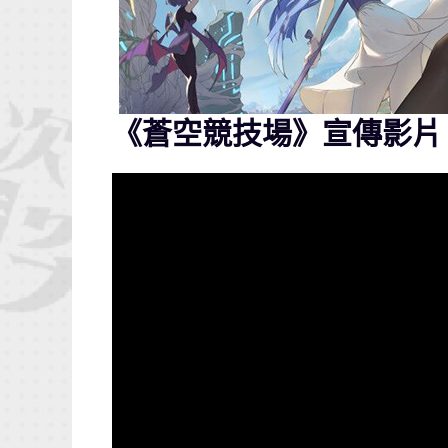
《蒼空競技場》宣傳影片