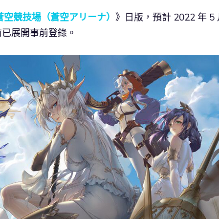
蒼空競技場（蒼空アリーナ）
》日版，預計 2022 年 5
前已展開事前登錄。