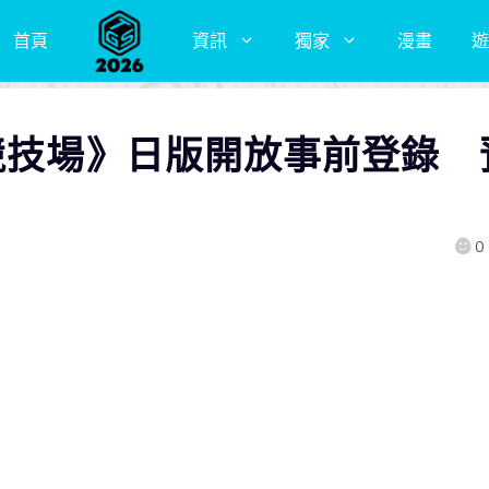
首頁
資訊
獨家
漫畫
遊
空競技場》日版開放事前登錄 
0