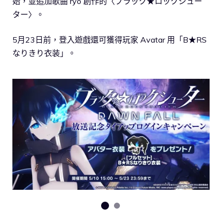
始，並追加歌曲 ryo 創作的〈ブラック★ロックシュー
ター〉。
5月23日前，登入遊戲還可獲得玩家 Avatar 用「B★RS
なりきり衣装」。