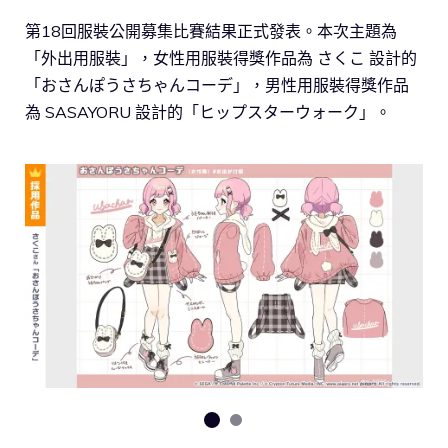
第18回服裝公開募集比賽結果正式發表。本次主題為
「外出用服裝」，女性用服裝得獎作品為 さくこ 設計的
「おさんぽうさちゃんコーデ」，男性用服裝得獎作品
為 SASAYORU 設計的「ヒップスターウォーク」。