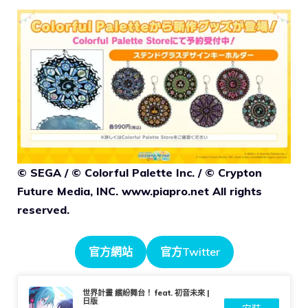
© SEGA / © Colorful Palette Inc. / © Crypton
Future Media, INC. www.piapro.net All rights
reserved.
官方網站
官方Twitter
世界計畫 繽紛舞台！ feat. 初音未來 |
日版