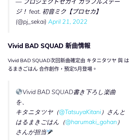
— プロジェクトセカイ カラフルステー
ジ！ feat. 初音ミク【プロセカ】
(@pj_sekai)
April 21, 2022
Vivid BAD SQUAD 新曲情報
Vivid BAD SQUAD次回新曲確定由 キタニタツヤ 與 は
るまきごはん 合作創作，預定5月登場。
Vivid BAD SQUAD書き下ろし楽曲
を、
キタニタツヤ（
@TatsuyaKitani
）さんと
はるまきごはん（
@harumaki_gohan
）
さんが担当