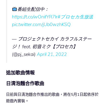
番組生配信中：
https://t.co/wOnifYR7lr
#プロセカ生放送
pic.twitter.com/jUb0wzhKSQ
— プロジェクトセカイ カラフルステー
ジ！ feat. 初音ミク【プロセカ】
(@pj_sekai)
April 21, 2022
追加歌曲情報
日清泡麵合作歌曲
日前與日清泡麵合作推出的歌曲，將在5月1日起依序於
遊戲內實裝。