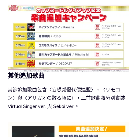
其他追加歌曲
其餘追加歌曲包含〈妄想感傷代償連盟〉、〈リモコ
ン〉與〈アサガオの散る頃に〉，三首歌曲將分別實裝
Virtual Singer ver. 與 Sekai ver.。