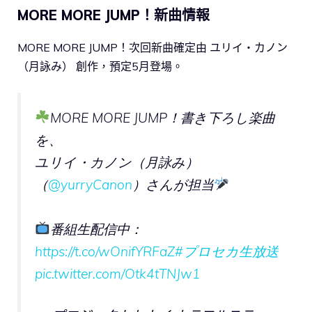
MORE MORE JUMP！新曲情報
MORE MORE JUMP！次回新曲確定由 ユリイ・カノン
（月詠み） 創作，預定5月登場。
MORE MORE JUMP！書き下ろし楽曲
を、
ユリイ・カノン（月詠み）
（
@yurryCanon
）さんが担当
番組生配信中：
https://t.co/wOnifYRFaZ
#プロセカ生放送
pic.twitter.com/Otk4tTNJw1