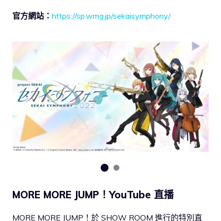
官方網站：
https://sp.wmg.jp/sekaisymphony/
MORE MORE JUMP！YouTube 直播
MORE MORE JUMP！於 SHOW ROOM 進行的特別直