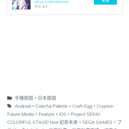
安裝
SEGA CORPORATION
評分:
4.7
手機遊戲
、
日本遊戲
Android
、
Colorful Palette
、
Craft Egg
、
Crypton
Future Media
、
Feature
、
iOS
、
Project SEKAI
COLORFUL STAGE! feat.初音未來
、
SEGA GAMES
、
プ