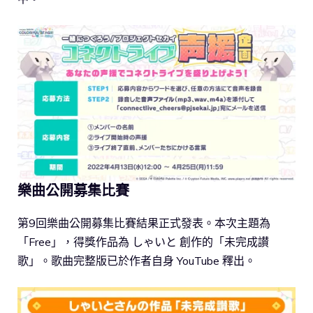
樂曲公開募集比賽
第9回樂曲公開募集比賽結果正式發表。本次主題為
「Free」，得獎作品為 しゃいと 創作的「未完成讃
歌」。歌曲完整版已於作者自身 YouTube 釋出。