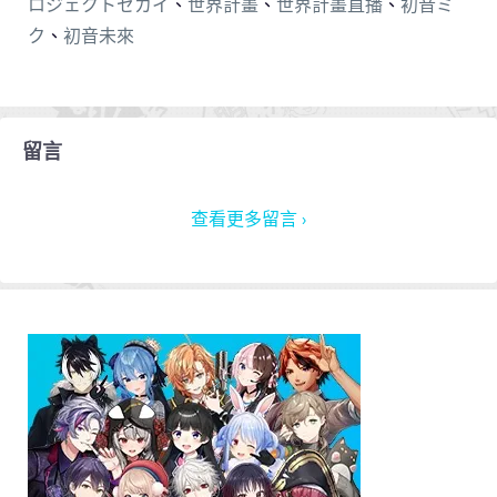
ロジェクトセカイ
、
世界計畫
、
世界計畫直播
、
初音ミ
ク
、
初音未來
留言
查看更多留言 ›