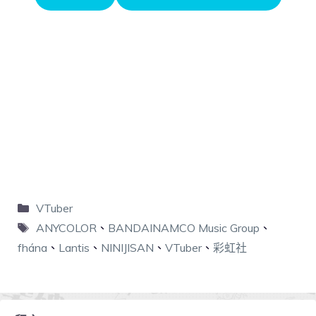
VTuber
ANYCOLOR
、
BANDAINAMCO Music Group
、
fhána
、
Lantis
、
NINIJISAN
、
VTuber
、
彩虹社