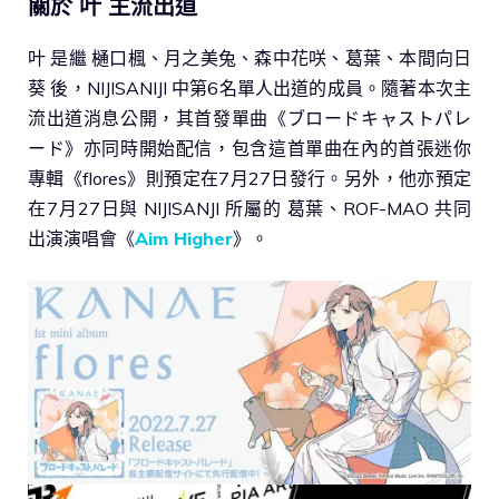
關於 叶 主流出道
叶 是繼 樋口楓、月之美兔、森中花咲、葛葉、本間向日
葵 後，NIJISANIJI 中第6名單人出道的成員。隨著本次主
流出道消息公開，其首發單曲《ブロードキャストパレ
ード》亦同時開始配信，包含這首單曲在內的首張迷你
專輯《flores》則預定在7月27日發行。另外，他亦預定
在7月27日與 NIJISANJI 所屬的 葛葉、ROF-MAO 共同
出演演唱會《
Aim Higher
》。