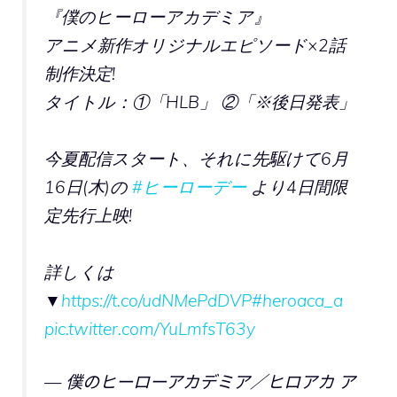
『僕のヒーローアカデミア』
アニメ新作オリジナルエピソード×2話
制作決定!
タイトル：①「HLB」 ②「※後日発表」
今夏配信スタート、それに先駆けて6月
16日(木)の
#ヒーローデー
より4日間限
定先行上映!
詳しくは
▼
https://t.co/udNMePdDVP
#heroaca_a
pic.twitter.com/YuLmfsT63y
— 僕のヒーローアカデミア／ヒロアカ ア