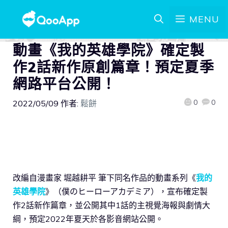
MENU
動畫《我的英雄學院》確定製
作2話新作原創篇章！預定夏季
網路平台公開！
0
0
2022/05/09
作者:
鬆餅
改編自漫畫家 堀越耕平 筆下同名作品的動畫系列《
我的
英雄學院
》（僕のヒーローアカデミア），宣布確定製
作2話新作篇章，並公開其中1話的主視覺海報與劇情大
綱，預定2022年夏天於各影音網站公開。