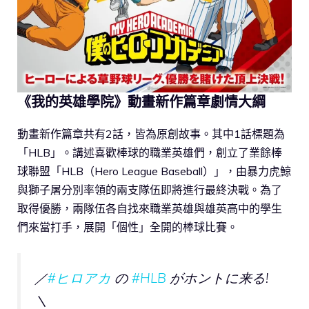
《我的英雄學院》動畫新作篇章劇情大綱
動畫新作篇章共有2話，皆為原創故事。其中1話標題為
「HLB」。講述喜歡棒球的職業英雄們，創立了業餘棒
球聯盟「HLB（Hero League Baseball）」，由暴力虎鯨
與獅子屠分別率領的兩支隊伍即將進行最終決戰。為了
取得優勝，兩隊伍各自找來職業英雄與雄英高中的學生
們來當打手，展開「個性」全開的棒球比賽。
／
#ヒロアカ
の
#HLB
がホントに来る!
＼