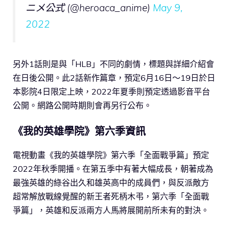
ニメ公式 (@heroaca_anime)
May 9,
2022
另外1話則是與「HLB」不同的劇情，標題與詳細介紹會
在日後公開。此2話新作篇章，預定6月16日～19日於日
本影院4日限定上映，2022年夏季則預定透過影音平台
公開。網路公開時期則會再另行公布。
《我的英雄學院》第六季資訊
電視動畫《我的英雄學院》第六季「全面戰爭篇」預定
2022年秋季開播。在第五季中有著大幅成長，朝著成為
最強英雄的綠谷出久和雄英高中的成員們，與反派敵方
超常解放戰線覺醒的新王者死柄木弔，第六季「全面戰
爭篇」，英雄和反派兩方人馬將展開前所未有的對決。