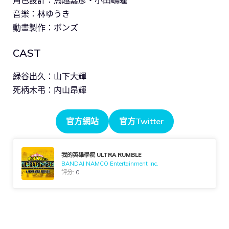
角色設計：馬越嘉彦・小田嶋瞳
音樂：林ゆうき
動畫製作：ボンズ
CAST
緑谷出久：山下大輝
死柄木弔：内山昂輝
官方網站
官方Twitter
我的英雄學院 ULTRA RUMBLE
BANDAI NAMCO Entertainment Inc.
評分:
0