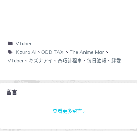
VTuber
Kizuna AI
、
ODD TAXI
、
The Anime Man
、
VTuber
、
キズナアイ
、
奇巧計程車
、
每日油報
、
絆愛
留言
查看更多留言 ›