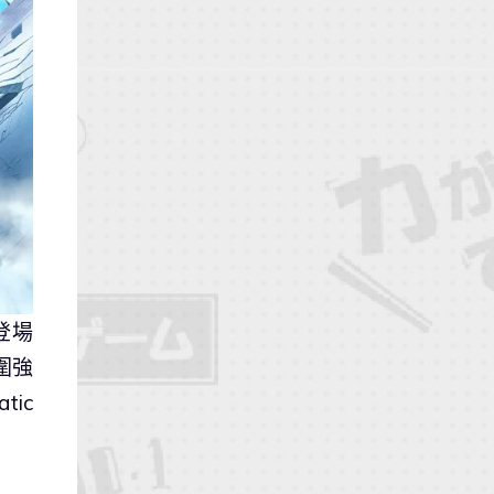
登場
圍強
ic