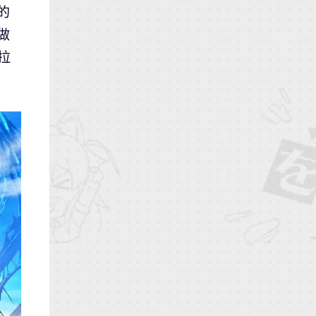
的
做
拉