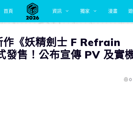
首頁
資訊
獨家
漫畫
遊
最新作《妖精劍士 F Refrain
正式發售！公布宣傳 PV 及實
0