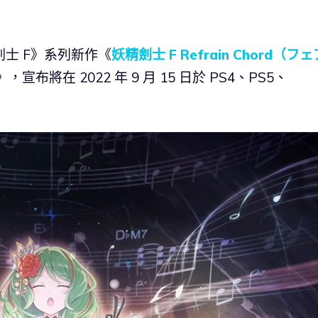
妖精劍士 F》系列新作《
妖精劍士 F Refrain Chord（フェ
》，宣布將在 2022 年 9 月 15 日於 PS4、PS5、