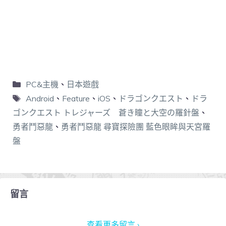
PC&主機
、
日本遊戲
Android
、
Feature
、
iOS
、
ドラゴンクエスト
、
ドラ
ゴンクエスト トレジャーズ 蒼き瞳と大空の羅針盤
、
勇者鬥惡龍
、
勇者鬥惡龍 尋寶探險團 藍色眼眸與天宮羅
盤
留言
查看更多留言 ›