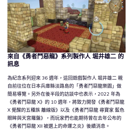
來自《勇者鬥惡龍》系列製作人 堀井雄二 的
訊息
為紀念系列迎來 36 週年，這回遊戲製作人 堀井雄二 親
自前往位在日本兵庫縣淡路島的「勇者鬥惡龍樂園」做
簡易導覽。另外在後半段的訪談中也表示，2022 年為
《勇者鬥惡龍 X》的 10 週年，將致力開發《勇者鬥惡龍
X 覺醒的五種族 離線版》以及《勇者鬥惡龍 尋寶家 藍色
眼眸與天宮羅盤》，而玩家們也能期待曾在去年公布的
《勇者鬥惡龍 XII 被選上的命運之炎》後續消息。