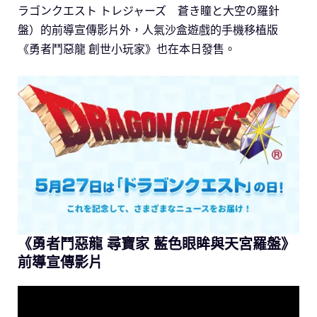
ラゴンクエスト トレジャーズ 蒼き瞳と大空の羅針
盤）的前導宣傳影片外，人氣沙盒遊戲的手機移植版
《勇者鬥惡龍 創世小玩家》也在本日發售。
《勇者鬥惡龍
尋寶家
藍色眼眸與天宮羅盤》
前導宣傳影片