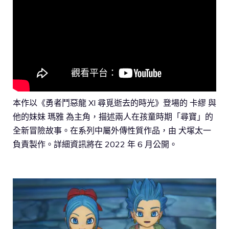
本作以《勇者鬥惡龍 XI 尋覓逝去的時光》登場的 卡繆 與
他的妹妹 瑪雅 為主角，描述兩人在孩童時期「尋寶」的
全新冒險故事。在系列中屬外傳性質作品，由 犬塚太一
負責製作。詳細資訊將在 2022 年 6 月公開。