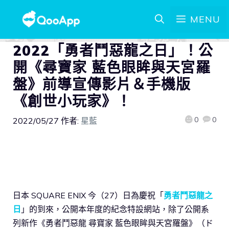
MENU
2022「勇者鬥惡龍之日」！公
開《尋寶家 藍色眼眸與天宮羅
盤》前導宣傳影片＆手機版
《創世小玩家》！
0
0
2022/05/27
作者:
星藍
日本 SQUARE ENIX 今（27）日為慶祝「
勇者鬥惡龍之
日
」的到來，公開本年度的紀念特設網站，除了公開系
列新作《勇者鬥惡龍 尋寶家 藍色眼眸與天宮羅盤》（ド