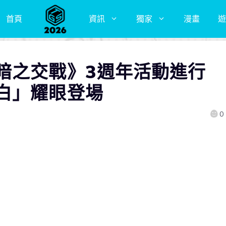
首頁
資訊
獨家
漫畫
遊
暗之交戰》3週年活動進行
白」耀眼登場
0