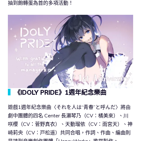
抽到飽轉蛋為首的多項活動！
▍
《IDOLY PRIDE》1週年紀念樂曲
遊戲1週年紀念樂曲〈それを人は“青春”と呼んだ〉將由
劇中團體的四名 Center 長瀬琴乃（CV：橘美來）、川
咲櫻（CV：菅野真衣）、天動瑠依（CV：雨宮天）、神
崎莉央（CV：戸松遥）共同合唱，作詞、作曲、編曲則
是請到音樂創作團體「HoneyWorks」擔當製作。