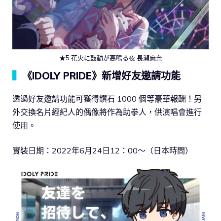
★5 花火に鼓動が高鳴る夜 長瀬麻奈
▍
《IDOLY PRIDE》新增好友邀請功能
透過好友邀請功能可獲得鑽石 1000 個等豪華報酬！另
外交換名片經紀人的偶像將作為助拳人，供演唱會進行
使用。
實裝日期：2022年6月24日12：00～（日本時間）