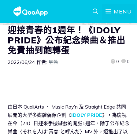
MENU
迎接青春的1週年！《IDOLY
PRIDE》公布紀念樂曲＆推出
免費抽到飽轉蛋
0
0
2022/06/24
作者:
星藍
由日本 QualiArts 、 Music Ray’n 及 Straight Edge 共同
展開的大型多媒體偶像企劃《
IDOLY PRIDE
》，為慶祝
在今（24）日迎來手機遊戲的開服1週年，除了公布紀念
樂曲〈それを人は“青春”と呼んだ〉MV 外，還推出了以