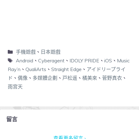
手機遊戲
、
日本遊戲
Android
、
Cyberagent
、
IDOLY PRIDE
、
iOS
、
Music
Ray’n
、
QualiArts
、
Straight Edge
、
アイドリープライ
ド
、
偶像
、
多媒體企劃
、
戸松遥
、
橘美來
、
菅野真衣
、
雨宮天
留言
查看更多留言 ›