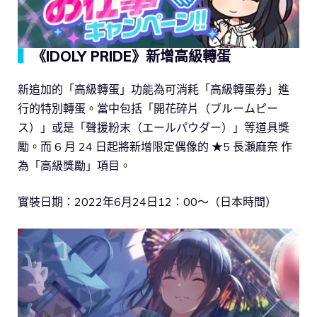
▍
《IDOLY PRIDE》新增高級轉蛋
新追加的「高級轉蛋」功能為可消耗「高級轉蛋券」進
行的特別轉蛋。當中包括「開花碎片（ブルームピー
ス）」或是「聲援粉末（エールパウダー）」等道具獎
勵。而 6 月 24 日起將新增限定偶像的 ★5 長瀬麻奈 作
為「高級獎勵」項目。
實裝日期：2022年6月24日12：00～（日本時間）