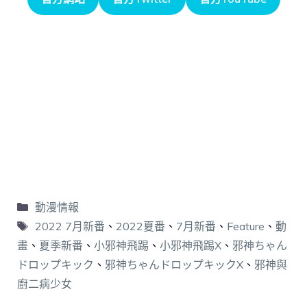
動漫情報
2022 7月新番
、
2022夏番
、
7月新番
、
Feature
、
動
畫
、
夏季新番
、
小邪神飛踢
、
小邪神飛踢X
、
邪神ちゃん
ドロップキック
、
邪神ちゃんドロップキックX
、
邪神與
廚二病少女