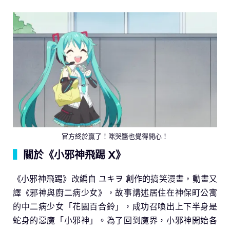
官方終於贏了！咪哭醬也覺得開心！
▍
關於《小邪神飛踢 X》
《小邪神飛踢》改編自 ユキヲ 創作的搞笑漫畫，動畫又
譯《邪神與廚二病少女》，故事講述居住在神保町公寓
的中二病少女「花園百合鈴」，成功召喚出上下半身是
蛇身的惡魔「小邪神」。為了回到魔界，小邪神開始各