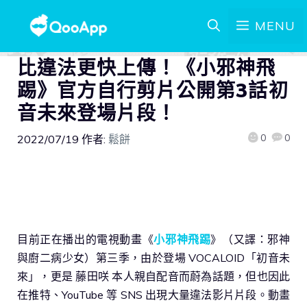
MENU
比違法更快上傳！《小邪神飛
踢》官方自行剪片公開第3話初
音未來登場片段！
0
0
2022/07/19
作者:
鬆餅
目前正在播出的電視動畫《
小邪神飛踢
》（又譯：邪神
與廚二病少女）第三季，由於登場 VOCALOID「初音未
來」，更是 藤田咲 本人親自配音而蔚為話題，但也因此
在推特、YouTube 等 SNS 出現大量違法影片片段。動畫