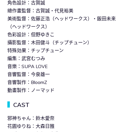
角色設計：古賀誠
總作畫監督：古賀誠・代見裕美
美術監督：佐藤正浩（ヘッドワークス）・飯田未来
（ヘッドワークス）
色彩設計：但野ゆきこ
攝影監督：木田健斗（チップチューン）
特殊効果：チップチューン
編集：武宮むつみ
音樂：SUPA LOVE
音響監督：今泉雄一
音響製作：BloomZ
動畫製作：ノーマッド
▍
CAST
邪神ちゃん：鈴木愛奈
花園ゆりね：大森日雅