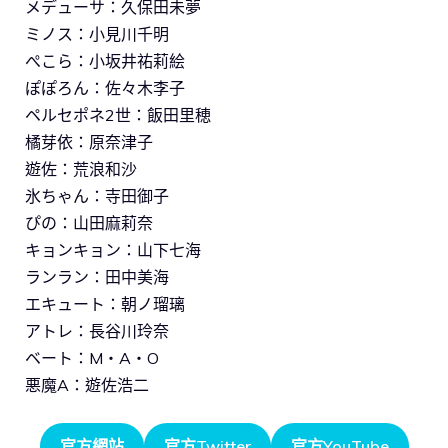
メデューサ：久保田未夢
ミノス：小見川千明
ぺこら：小坂井祐莉絵
ぽぽろん：佐々木李子
ペルセポネ2世：飯田里穂
橘芽依：原奈津子
遊佐：荒浪和沙
氷ちゃん：寺田御子
ぴの：山田麻莉奈
キョンキョン：山下七海
ランラン：田中美海
エキュート：朝ノ瑠璃
アトレ：長谷川玲奈
ベート：M・A・O
悪魔A：遊佐浩二
官方網站
官方Twitter
官方YouTube