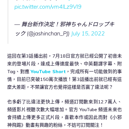
pic.twitter.com/vm4lLz9VI9
— 舞台新作決定！邪神ちゃんドロップキ
ック (@jashinchan_PJ)
July 15, 2022
這回在第3話播出前，7月18日官方就已經公開了初音未
來的登場片段，達成上傳速度最快、中英翻譯字幕、附
Tag、對應
YouTube Short
，完成所有一切能做到的事
情，目前已突破150萬次播放！第3話播出前就已經有這
麼大差距，不禁讓官方也覺得這樣是否贏了違法呢？
也多虧了比違法更快上傳，頻道訂閱數來到12.7萬人、
頻道影片視聽次數大幅增加。官方 YouTube 頻道未來也
會持續上傳更多正式片段，喜歡本作或因此而對《小邪
神飛踢》動畫有興趣的粉絲，不妨可訂閱關注！