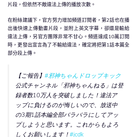
片段，但依然不敵違法上傳的播放次數。
在粉絲建議下，官方努力增加頻道訂閱者，第2話也在播
出後快速上傳動畫片段，並附上英文字幕，卻還是輸給
違法上傳，另官方團隊非常不甘心。頻道達成10萬訂閱
時，更發出宣言為了不輸給違法，確定將把第1話本篇全
部分段上傳。
【ご報告】
#邪神ちゃんドロップキック
公式チャンネル「邪神ちゃんねる」は登
録者数10万人を突破しました！違法ア
ップに負けるのが悔しいので、放送中
の3期1話本編全部バラバラにしてアッ
プしようと思います。これからもよろ
しくお願いします！
#jcdk