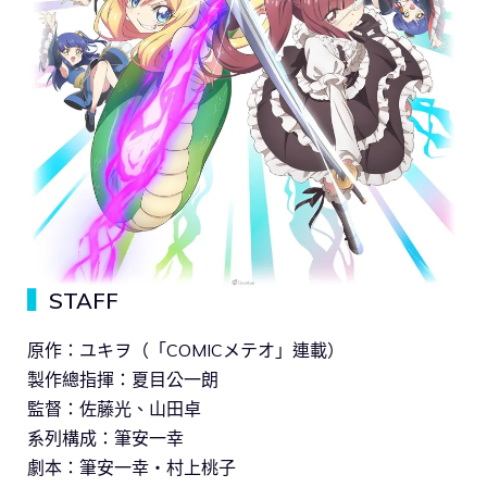
▍
STAFF
原作：ユキヲ（「COMICメテオ」連載）
製作總指揮：夏目公一朗
監督：佐藤光、山田卓
系列構成：筆安一幸
劇本：筆安一幸・村上桃子