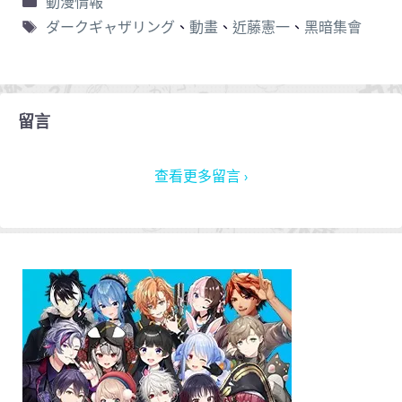
動漫情報
ダークギャザリング
、
動畫
、
近藤憲一
、
黑暗集會
留言
查看更多留言 ›