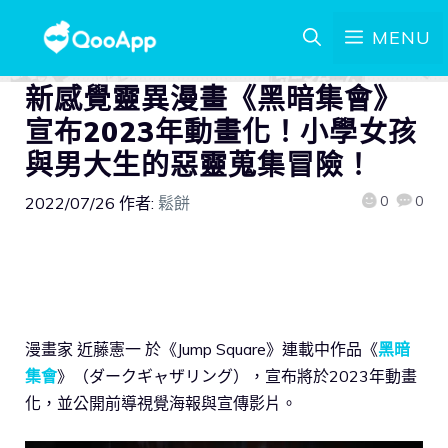
MENU
新感覺靈異漫畫《黑暗集會》
宣布2023年動畫化！小學女孩
與男大生的惡靈蒐集冒險！
0
0
2022/07/26
作者:
鬆餅
漫畫家 近藤憲一 於《Jump Square》連載中作品《
黑暗
集會
》（ダークギャザリング），宣布將於2023年動畫
化，並公開前導視覺海報與宣傳影片。