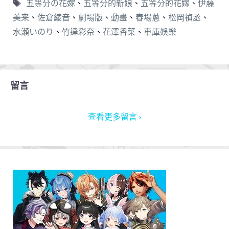
五等分の花嫁
、
五等分的新娘
、
五等分的花嫁
、
伊藤
美来
、
佐倉綾音
、
劇場版
、
動畫
、
春場蔥
、
松岡禎丞
、
水瀬いのり
、
竹達彩奈
、
花澤香菜
、
車庫娛樂
留言
查看更多留言 ›