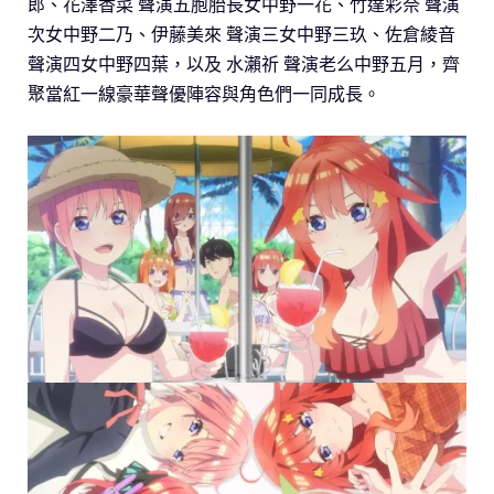
郎、花澤香菜 聲演五胞胎長女中野一花、竹達彩奈 聲演
次女中野二乃、伊藤美來 聲演三女中野三玖、佐倉綾音
聲演四女中野四葉，以及 水瀨祈 聲演老么中野五月，齊
聚當紅一線豪華聲優陣容與角色們一同成長。