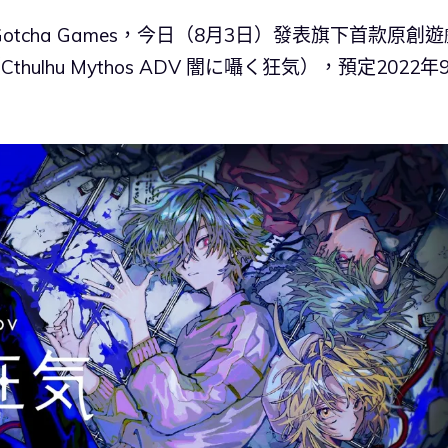
 Gotcha Games，今日（8月3日）發表旗下首款原創
Cthulhu Mythos ADV 闇に囁く狂気），預定2022年