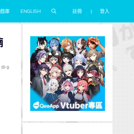
註冊
登入
戲庫
ENGLISH
喃
0