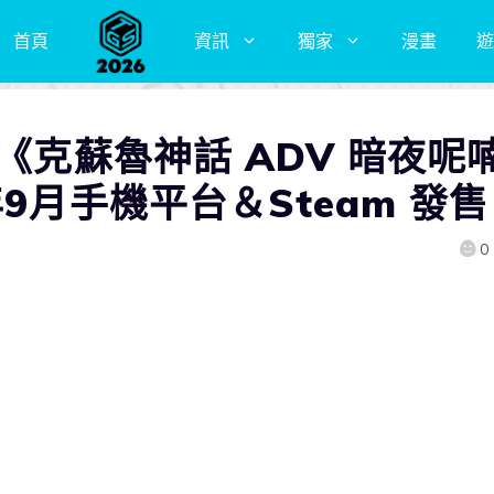
首頁
資訊
獨家
漫畫
遊
戲《克蘇魯神話 ADV 暗夜呢
9月手機平台＆Steam 發售
0