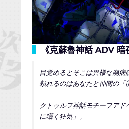
▍
《克蘇魯神話 ADV 
目覚めるとそこは異様な廃病
頼れるのはあなたと仲間の「
クトゥルフ神話モチーフアドベンチャ
に囁く狂気」。