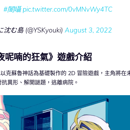
。
#闇囁
pic.twitter.com/0vMNvWy4TC
禍に沈む島 (@YSKyouki)
August 3, 2022
暗夜呢喃的狂氣》遊戲介紹
是以克蘇魯神話為基礎製作的 2D 冒險遊戲，主角將在
對抗異形、解開謎題，逃離病院。