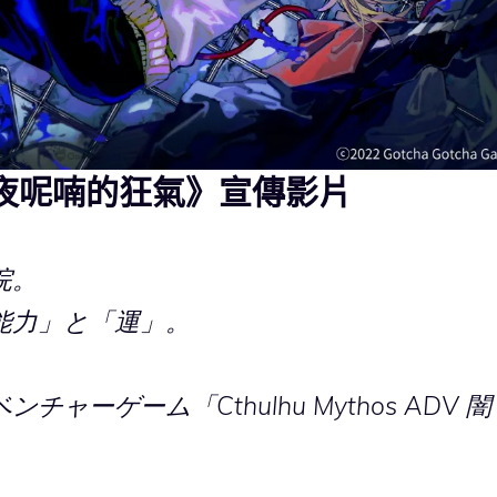
暗夜呢喃的狂氣》宣傳影片
院。
能力」と「運」。
ーゲーム「Cthulhu Mythos ADV 闇