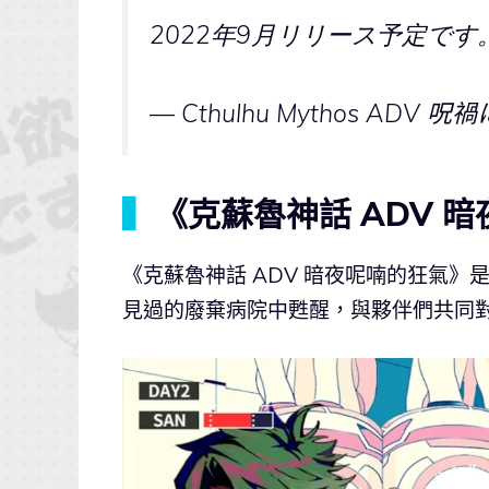
2022年9月リリース予定です
— Cthulhu Mythos ADV 呪
▍
《克蘇魯神話 ADV 
《克蘇魯神話 ADV 暗夜呢喃的狂氣》
見過的廢棄病院中甦醒，與夥伴們共同