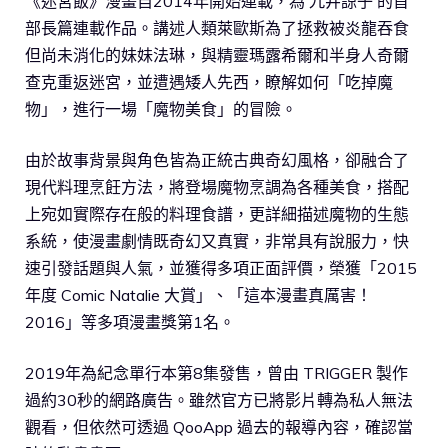
《迷宮飯》漫畫自2014年開始連載，為 九井諒子 的首
部長篇連載作品。講述人類萊歐斯為了拯救被炎龍吞食
但尚未消化的妹妹法琳，與精靈瑪露希爾和半身人奇爾
查克重返迷宮，並遭遇矮人先西，瞭解如何「吃掉魔
物」，進行一場「魔物美食」的冒險。
由於故事背景與角色皆為正統古典奇幻風格，卻融合了
現代料理烹飪方法，將登場魔物烹調為各種美食，搭配
上宛如實際存在般的料理食譜，更詳細描述魔物的生態
系統，使漫畫劇情既奇幻又真實，非常具有說服力，快
速引發話題與人氣，並獲得多項正面評價，榮獲「2015
年度 Comic Natalie 大賞」、「這本漫畫真厲害！
2016」等多項漫畫獎第1名。
2019年為紀念單行本第8集發售，曾由 TRIGGER 製作
過約30秒的網路廣告。雖然官方已將影片轉為私人無法
觀看，但依然可透過 QooApp 過去的報導內容，確認當