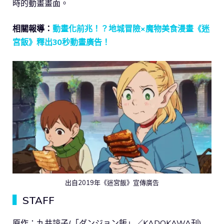
時的動畫畫面。
相關報導：
動畫化前兆！？地城冒險×魔物美食漫畫《迷
宮飯》釋出30秒動畫廣告！
出自2019年《迷宮飯》宣傳廣告
▍
STAFF
原作：九井諒子(「ダンジョン飯」／KADOKAWA刊)