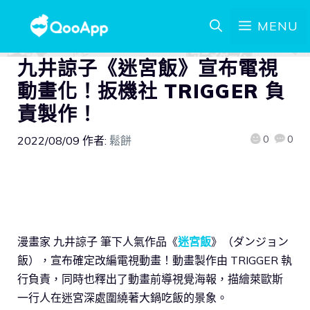
MENU
九井諒子《迷宮飯》宣布電視
動畫化！扳機社 TRIGGER 負
責製作！
0
0
2022/08/09
作者:
鬆餅
漫畫家 九井諒子 筆下人氣作品《
迷宮飯
》（ダンジョン
飯），宣布確定改編電視動畫！動畫製作由 TRIGGER 執
行負責，同時也釋出了動畫前導視覺海報，描繪萊歐斯
一行人在迷宮深處圍繞著大鍋吃飯的景象。