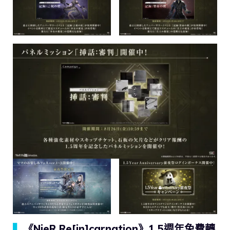
▍
《NieR Re[in]carnation》1.5週年免費轉