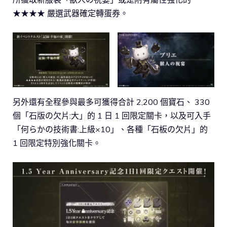
★★★★ 嚴選武器確定轉蛋券。
另外還有全程參與最多可獲得合計 2,200 個寶石、 330
個「石版の欠片:大」的 1 日 1 回限定關卡，以及可入手
「何らかの技術書:上級×10」、各種「石板の欠片」的
1 回限定特別強化關卡。