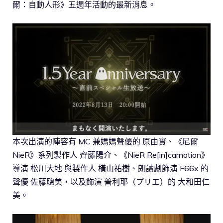
爾：自動人形》五週年活動的最新消息。
本次出演的陣容有 MC 兼媽媽聲優的 原由實、《尼爾
NieR》系列製作人 齊藤陽介、《NieR Re[in]carnation》
導演 松川大地 與製作人 橫山祐樹、朗讀劇飾演 F66x 的
聲優 佐藤聰美，以及飾演 普利耶（プリエ）的 大和田仁
美。