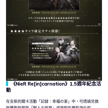
▍
《NieR Re[in]carnation》1.5週年紀念活
動
在全新的關卡活動「記録：幸福の家」中，可透過兌換
所獲取新服裝「獣人の祝宴」或是附有屬性強化的