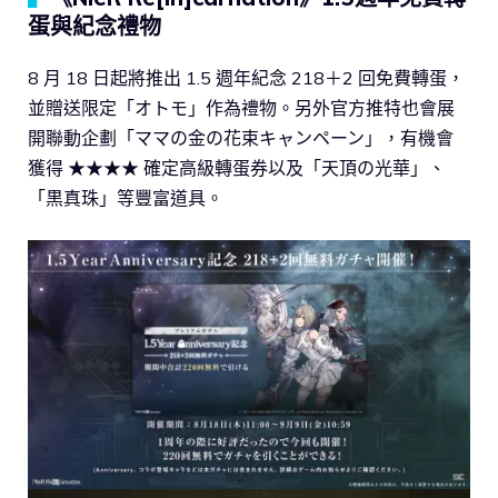
蛋與紀念禮物
8 月 18 日起將推出 1.5 週年紀念 218＋2 回免費轉蛋，
並贈送限定「オトモ」作為禮物。另外官方推特也會展
開聯動企劃「ママの金の花束キャンペーン」，有機會
獲得 ★★★★ 確定高級轉蛋券以及「天頂の光華」、
「黒真珠」等豐富道具。