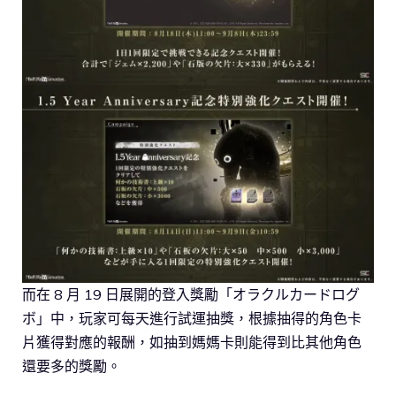
而在 8 月 19 日展開的登入獎勵「オラクルカードログ
ボ」中，玩家可每天進行試運抽獎，根據抽得的角色卡
片獲得對應的報酬，如抽到媽媽卡則能得到比其他角色
還要多的獎勵。