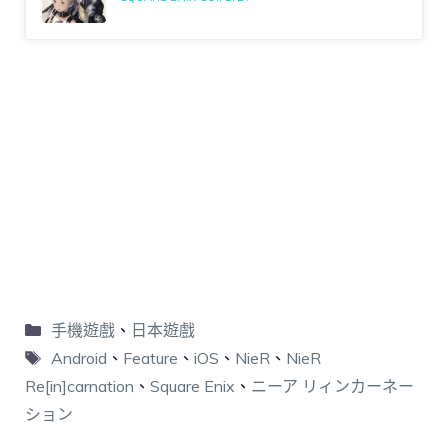
手機遊戲
、
日本遊戲
Android
、
Feature
、
iOS
、
NieR
、
NieR
Re[in]carnation
、
Square Enix
、
ニーア リィンカーネー
ション