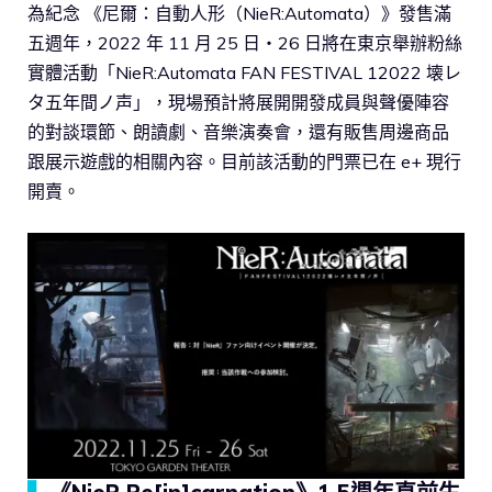
為紀念 《尼爾：自動人形（NieR:Automata）》發售滿
五週年，2022 年 11 月 25 日・26 日將在東京舉辦粉絲
實體活動「NieR:Automata FAN FESTIVAL 12022 壊レ
タ五年間ノ声」，現場預計將展開開發成員與聲優陣容
的對談環節、朗讀劇、音樂演奏會，還有販售周邊商品
跟展示遊戲的相關內容。目前該活動的門票已在 e+ 現行
開賣。