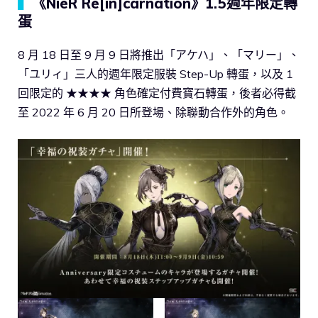
▍
《NieR Re[in]carnation》1.5週年限定轉
蛋
8 月 18 日至 9 月 9 日將推出「アケハ」、「マリー」、
「ユリィ」三人的週年限定服裝 Step-Up 轉蛋，以及 1
回限定的 ★★★★ 角色確定付費寶石轉蛋，後者必得截
至 2022 年 6 月 20 日所登場、除聯動合作外的角色。