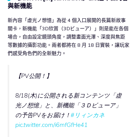
與新機能
新內容「虚光ノ想憶」為從 4 個入口展開的長篇新故事
關卡，新機能「3D欣賞（3Dビューア）」則是能在各個
場合，自由設定鏡頭角度，調整畫面光澤、深度與焦距
等數據的攝影功能。兩者都將在 8 月 18 日實裝，讓玩家
們感受角色們的全新魅力。
【PV公開！】
8/18(木)に公開される新コンテンツ「虚
光ノ想憶」と、新機能「３Ｄビューア」
の予告PVをお届け！
#リィンカネ
pic.twitter.com/i6mfGfHe41