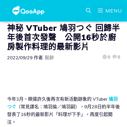
MENU
神秘 VTuber 鳩羽つぐ 回歸半
年後首次發聲 公開16秒於廚
房製作料理的最新影片
0
0
2022/09/29
作者:
鬆餅
今年3月，睽違許久後再次有新活動跡象的 VTuber
鳩羽
つぐ
（常見譯名：鳩羽倫／鳩羽嗣），9月28日約半年後
發表了16秒的最新影片「料理が下手」，再度引起關
注。