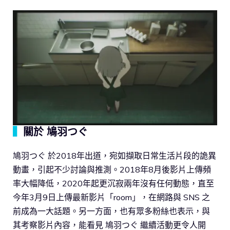
▍
關於 鳩羽つぐ
鳩羽つぐ 於2018年出道，宛如擷取日常生活片段的詭異
動畫，引起不少討論與推測。2018年8月後影片上傳頻
率大幅降低，2020年起更沉寂兩年沒有任何動態，直至
今年3月9日上傳最新影片「room」，在網路與 SNS 之
前成為一大話題。另一方面，也有眾多粉絲也表示，與
其考察影片內容，能看見 鳩羽つぐ 繼續活動更令人開