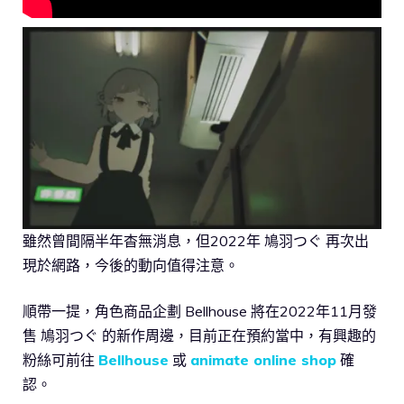
雖然曾間隔半年杳無消息，但2022年 鳩羽つぐ 再次出
現於網路，今後的動向值得注意。
順帶一提，角色商品企劃 Bellhouse 將在2022年11月發
售 鳩羽つぐ 的新作周邊，目前正在預約當中，有興趣的
粉絲可前往
Bellhouse
或
animate online shop
確
認。