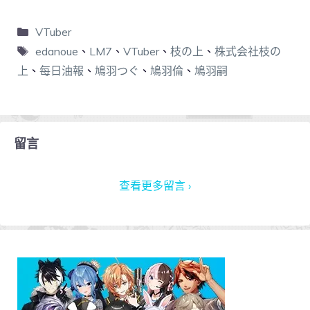
VTuber
edanoue
、
LM7
、
VTuber
、
枝の上
、
株式会社枝の
上
、
每日油報
、
鳩羽つぐ
、
鳩羽倫
、
鳩羽嗣
留言
查看更多留言 ›