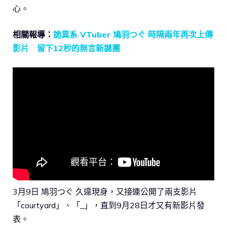
心。
相關報導：
詭異系 VTuber 鳩羽つぐ 時隔兩年再次上傳
影片 留下12秒的無言新謎團
3月9日 鳩羽つぐ 久違現身，又接連公開了兩支影片
「courtyard」、「_」，直到9月28日才又有新影片發
表。