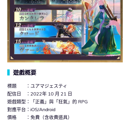
▍
遊戲概要
標題 ：ユアマジェスティ
配信日 ：2022年 10 月 21 日
遊戲類型：「正義」與「狂氣」的 RPG
對應平台：iOS/Android
價格 ：免費（含收費道具）