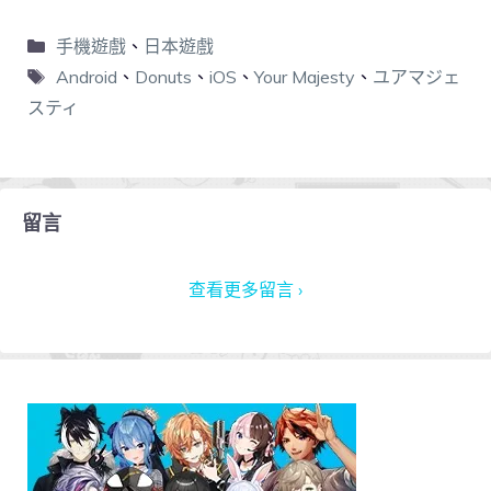
手機遊戲
、
日本遊戲
Android
、
Donuts
、
iOS
、
Your Majesty
、
ユアマジェ
スティ
留言
查看更多留言 ›