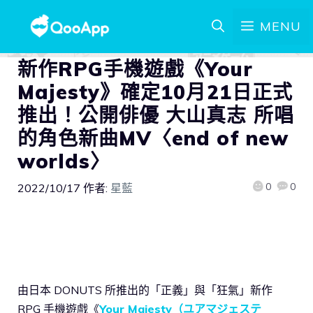
MENU
新作RPG手機遊戲《Your
Majesty》確定10月21日正式
推出！公開俳優 大山真志 所唱
的角色新曲MV〈end of new
worlds〉
0
0
2022/10/17
作者:
星藍
由日本 DONUTS 所推出的「正義」與「狂氣」新作
RPG 手機遊戲《
Your Majesty（ユアマジェステ