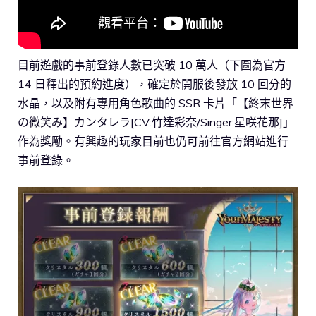
目前遊戲的事前登錄人數已突破 10 萬人（下圖為官方
14 日釋出的預約進度），確定於開服後發放 10 回分的
水晶，以及附有專用角色歌曲的 SSR 卡片「【終末世界
の微笑み】カンタレラ[CV:竹達彩奈/Singer:星咲花那]」
作為獎勵。有興趣的玩家目前也仍可前往官方網站進行
事前登錄。