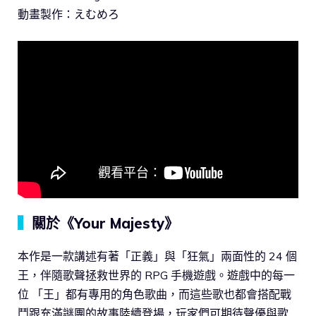
動畫製作：えむめろ
▍
關於《Your Majesty》
本作是一款講述有著「正義」與「狂氣」兩面性的 24 個
王，伴隨歌聲拯救世界的 RPG 手機遊戲。遊戲中的每一
位 「王」都有專用的角色歌曲，而這些歌也都會搭配戰
鬥跟充滿謎團的故事陸續登場，玩家們可期待聲優與歌