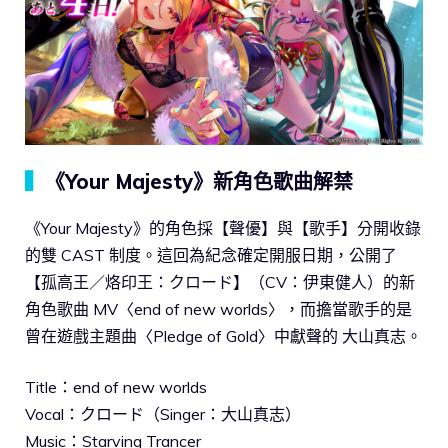
▍
《Your Majesty》新角色歌曲解禁
《Your Majesty》的角色採【聲優】與【歌手】分開收錄
的雙 CAST 制度。這回為紀念確定開服日期，公開了
【孤高王／烙印王：クロード】（CV：伊東健人）的新
角色歌曲 MV〈end of new worlds〉，而擔當歌手的是
曾在遊戲主題曲〈Pledge of Gold〉中獻聲的 大山真志。
Title：end of new worlds
Vocal：クロード（Singer：大山真志）
Music：Starving Trancer