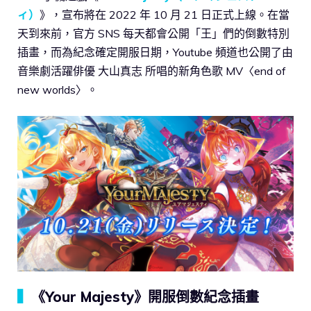
ィ）
》，宣布將在 2022 年 10 月 21 日正式上線。在當
天到來前，官方 SNS 每天都會公開「王」們的倒數特別
插畫，而為紀念確定開服日期，Youtube 頻道也公開了由
音樂劇活躍俳優 大山真志 所唱的新角色歌 MV〈end of
new worlds〉。
▍
《Your Majesty》開服倒數紀念插畫