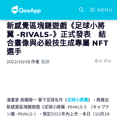
MENU
新感覺區塊鏈遊戲《足球小將
翼 -RIVALS-》正式發表 結
合畫像與必殺技生成專屬 NFT
選手
0
0
2022/10/18
作者:
鬆餅
漫畫家 高橋陽一 筆下足球名作《
足球小將翼
》，將推出
新感覺區塊鏈遊戲《足球小將翼 -RIVALS-》（キャプテ
ン翼 -RIVALS-），預定2022年內上市，本日（10月18