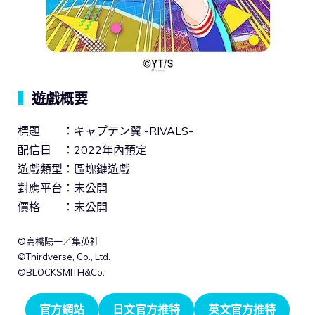
▍
遊戲概要
標題 ：キャプテン翼 -RIVALS-
配信日 ：2022年內預定
遊戲類型：區塊鏈遊戲
對應平台：未公開
價格 ：未公開
©高橋陽一／集英社
©Thirdverse, Co., Ltd.
©BLOCKSMITH&Co.
官方網站
日文官方推特
英文官方推特