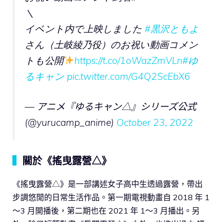
＼
イベント内で上映しました
#黒沢ともよ
さん（土岐綾乃役）のお祝い動画コメン
トも公開
https://t.co/1oWazZmVLn
#ゆ
るキャン
pic.twitter.com/G4Q2ScEbX6
— アニメ『ゆるキャン△』シリーズ公式
(@yurucamp_anime)
October 23, 2022
▍
關於《搖曳露營△》
《搖曳露營△》是一部講述女子高中生透過露營，帶出
步調悠閒的日常生活作品。第一期電視動畫自 2018 年 1
～3 月開播後，第二期也在 2021 年 1～3 月播出。另