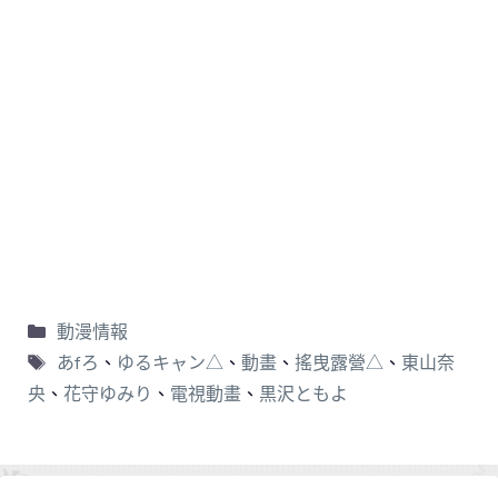
動漫情報
あfろ
、
ゆるキャン△
、
動畫
、
搖曳露營△
、
東山奈
央
、
花守ゆみり
、
電視動畫
、
黒沢ともよ