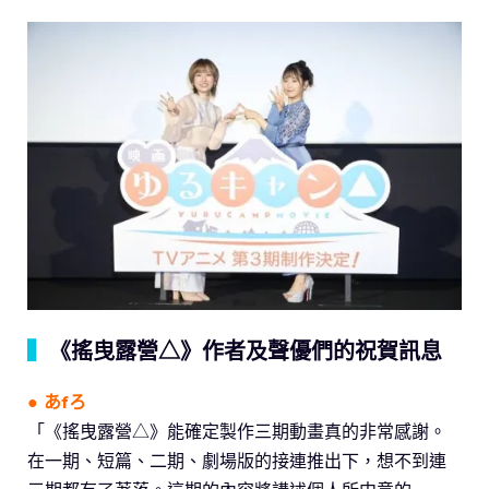
▍
《搖曳露營△》作者及聲優們的祝賀訊息
● あfろ
「《搖曳露營△》能確定製作三期動畫真的非常感謝。
在一期、短篇、二期、劇場版的接連推出下，想不到連