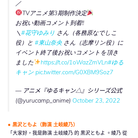
／
TVアニメ第3期制作決定
お祝い動画コメント到着!!
＼
#花守ゆみり
さん（各務原なでしこ
役）と
#東山奈央
さん（志摩リン役）に
イベント終了後お祝いコメントを頂き
ました
https://t.co/1oWazZmVLn
#ゆる
キャン
pic.twitter.com/G0XBM9Soz7
— アニメ『ゆるキャン△』シリーズ公式
(@yurucamp_anime)
October 23, 2022
● 黒沢ともよ（飾演 土岐綾乃）
「大家好，我是飾演 土岐綾乃 的 黒沢ともよ 。綾乃 從