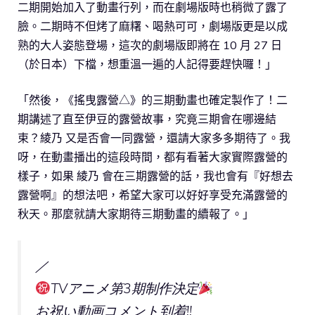
二期開始加入了動畫行列，而在劇場版時也稍微了露了
臉。二期時不但烤了麻糬、喝熱可可，劇場版更是以成
熟的大人姿態登場，這次的劇場版即將在 10 月 27 日
（於日本）下檔，想重溫一遍的人記得要趕快囉！」
「然後，《搖曳露營△》的三期動畫也確定製作了！二
期講述了直至伊豆的露營故事，究竟三期會在哪邊結
束？綾乃 又是否會一同露營，還請大家多多期待了。我
呀，在動畫播出的這段時間，都有看著大家實際露營的
樣子，如果 綾乃 會在三期露營的話，我也會有『好想去
露營啊』的想法吧，希望大家可以好好享受充滿露營的
秋天。那麼就請大家期待三期動畫的續報了。」
／
TVアニメ第3期制作決定
お祝い動画コメント到着!!