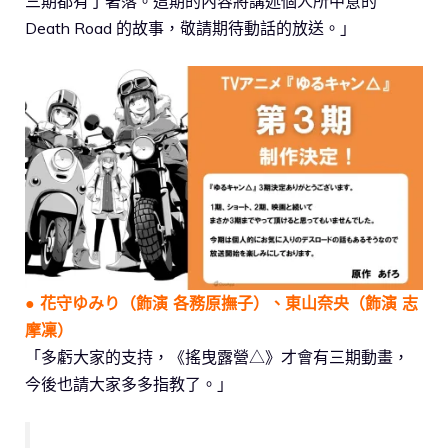
三期都有了著落。這期的內容將講述個人所中意的
Death Road 的故事，敬請期待動話的放送。」
● 花守ゆみり（飾演 各務原撫子）、東山奈央（飾演 志
摩凜）
「多虧大家的支持，《搖曳露營△》才會有三期動畫，
今後也請大家多多指教了。」