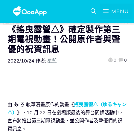
MENU
《搖曳露營△》確定製作第三
期電視動畫！公開原作者與聲
優的祝賀訊息
0
0
2022/10/24
作者:
星藍
由 あfろ 執筆漫畫原作的動畫《
搖曳露營△（ゆるキャン
△）
》，10 月 22 日在劇場版最後的舞台問候活動中，
宣布將推出第三期電視動畫，並公開作者及聲優們的祝
賀訊息。