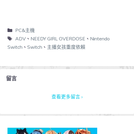
PC&主機
ADV
、
NEEDY GIRL OVERDOSE
、
Nintendo
Switch
、
Switch
、
主播女孩重度依賴
留言
查看更多留言 ›