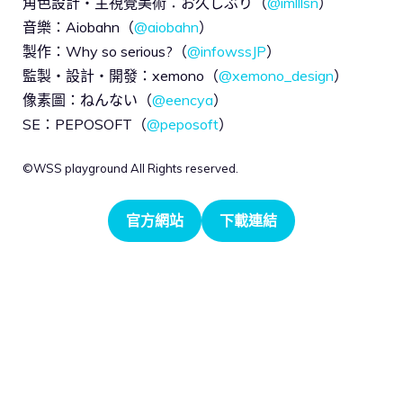
角色設計・主視覺美術：お久しぶり（
@imlllsn
）
音樂：Aiobahn（
@aiobahn
）
製作：Why so serious?（
@infowssJP
）
監製・設計・開發：xemono（
@xemono_design
）
像素圖：ねんない（
@eencya
）
SE：PEPOSOFT（
@peposoft
）
©WSS playground All Rights reserved.
官方網站
下載連結