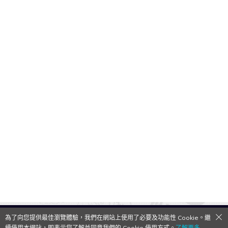
為了向您提供最佳瀏覽體驗，我們在網站上使用了必要及功能性 Cookie。繼
QooApp Limited © 2026
續使用本網站，即表示您了解並同意我們的 Cookie 使用方式。
了解更多→