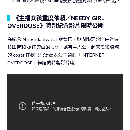
Nintendo Switch 版・Steam 版更新之後還可以看到新的表情包！
▍
《主播女孩重度依賴／NEEDY GIRL
OVERDOSE》特別紀念影片限時公開
為紀念 Nintendo Switch 版發售，期間限定公開由聲優
杉田智和 擔任旁白的 CM，還有主人公・超天醬和糖糖
的 coser 在秋葉原街頭表演主題曲『INTERNET
OVERDOSE』舞蹈的特製影片哦！