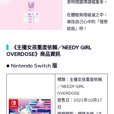
意時間選擇讀檔重來。
在體驗無限破滅之中，
尋找自己心中的「理想
結局」吧！
▍
《主播女孩重度依賴／NEEDY GIRL
OVERDOSE》商品資訊
■ Nintendo Switch 版
標題：主播女孩重度依賴
／NEEDY GIRL
OVERDOSE
發售日：2022年10月27
日
遊戲類型：網路天使（主