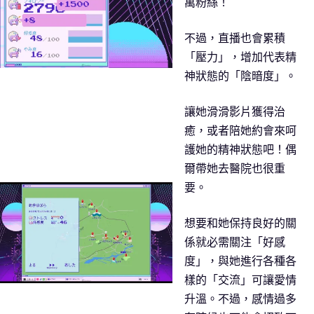
萬粉絲！
不過，直播也會累積
「壓力」，增加代表精
神狀態的「陰暗度」。
讓她滑滑影片獲得治
癒，或者陪她約會來呵
護她的精神狀態吧！偶
爾帶她去醫院也很重
要。
想要和她保持良好的關
係就必需關注「好感
度」，與她進行各種各
樣的「交流」可讓愛情
升溫。不過，感情過多