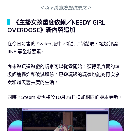
＜以下為官方提供原文＞
▍
《主播女孩重度依賴／NEEDY GIRL
OVERDOSE》新內容追加
在今日發售的 Switch 版中，追加了新結局、垃圾評論、
JINE 等全新要素。
尚未遊玩過遊戲的玩家可以從零開始，獲得最真實的垃
圾評論轟炸和破滅體驗。已遊玩過的玩家也能夠再次享
受和超天醬共度的生活。
同時，Steam 版也將於10月28日追加相同的版本更新。