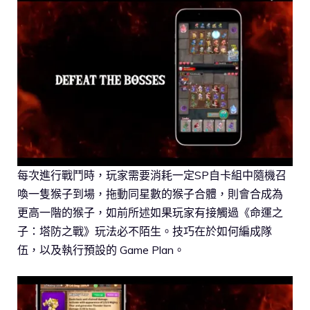
每次進行戰鬥時，玩家需要消耗一定SP自卡組中隨機召
喚一隻猴子到場，拖動同星數的猴子合體，則會合成為
更高一階的猴子，如前所述如果玩家有接觸過《命運之
子：塔防之戰》玩法必不陌生。技巧在於如何編成隊
伍，以及執行預設的 Game Plan。