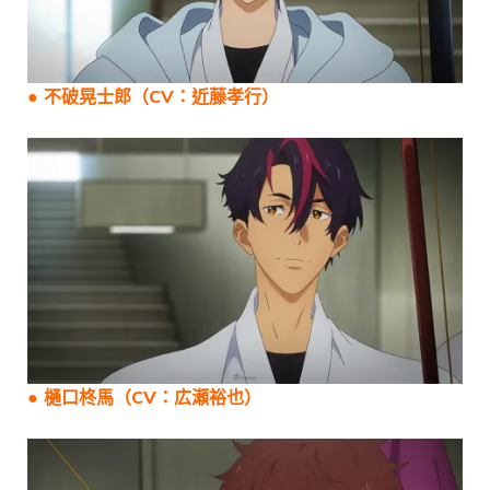
● 不破晃士郎（CV：近藤孝行）
● 樋口柊馬（CV：広瀬裕也）