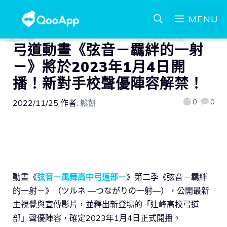
MENU
弓道動畫《弦音－羈絆的一射
－》將於2023年1月4日開
播！新對手校聲優陣容解禁！
0
0
2022/11/25
作者:
鬆餅
動畫《
弦音－風舞高中弓道部－
》第二季《弦音－羈絆
的一射－》（ツルネ ―つながりの一射―），公開最新
主視覺與宣傳影片，並釋出新登場的「辻峰高校弓道
部」聲優陣容，確定2023年1月4日正式開播。