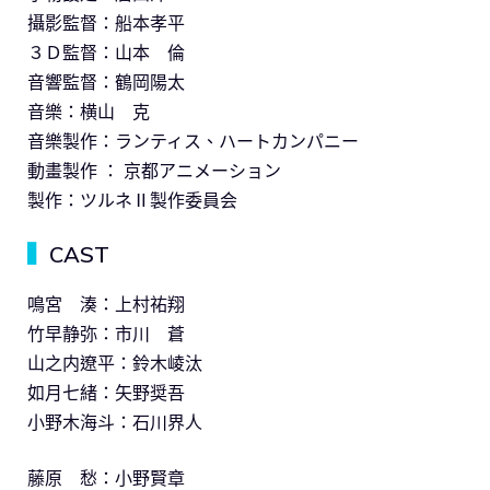
攝影監督：船本孝平
３Ｄ監督：山本 倫
音響監督：鶴岡陽太
音樂：横山 克
音樂製作：ランティス、ハートカンパニー
動畫製作 ： 京都アニメーション
製作：ツルネⅡ製作委員会
▍
CAST
鳴宮 湊：上村祐翔
竹早静弥：市川 蒼
山之内遼平：鈴木崚汰
如月七緒：矢野奨吾
小野木海斗：石川界人
藤原 愁：小野賢章