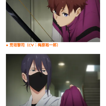
● 荒垣黎司（CV：梅原裕一郎）