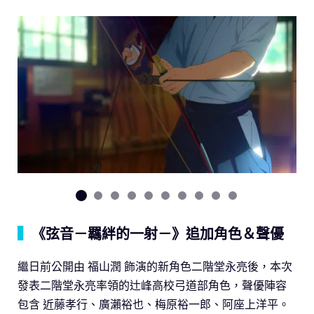
▍
《弦音－羈絆的一射－》追加角色＆聲優
繼日前公開由 福山潤 飾演的新角色二階堂永亮後，本次
發表二階堂永亮率領的辻峰高校弓道部角色，聲優陣容
包含 近藤孝行、廣瀨裕也、梅原裕一郎、阿座上洋平。