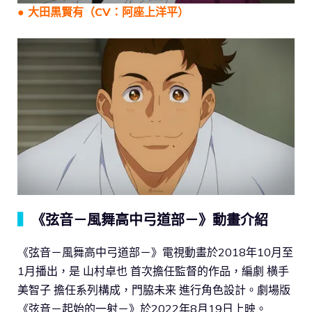
● 大田黒賢有（CV：阿座上洋平）
▍
《弦音－風舞高中弓道部－》動畫介紹
《弦音－風舞高中弓道部－》電視動畫於2018年10月至
1月播出，是 山村卓也 首次擔任監督的作品，編劇 横手
美智子 擔任系列構成，門脇未来 進行角色設計。劇場版
《弦音－起始的一射－》於2022年8月19日上映。