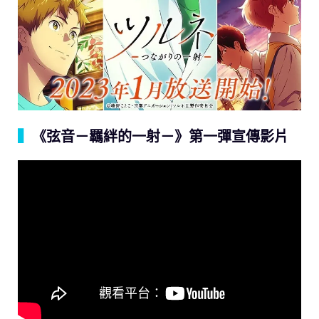
▍
《弦音－羈絆的一射－》第一彈宣傳影片