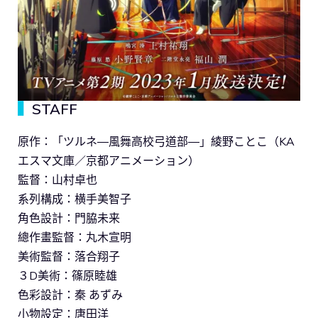
▍
STAFF
原作：「ツルネ―風舞高校弓道部―」綾野ことこ（KA
エスマ文庫／京都アニメーション）
監督：山村卓也
系列構成：横手美智子
角色設計：門脇未来
總作畫監督：丸木宣明
美術監督：落合翔子
３D美術：篠原睦雄
色彩設計：秦 あずみ
小物設定：唐田洋