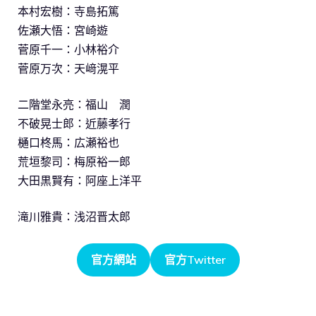
本村宏樹：寺島拓篤
佐瀬大悟：宮崎遊
菅原千一：小林裕介
菅原万次：天﨑滉平
二階堂永亮：福山 潤
不破晃士郎：近藤孝行
樋口柊馬：広瀬裕也
荒垣黎司：梅原裕一郎
大田黒賢有：阿座上洋平
滝川雅貴：浅沼晋太郎
官方網站
官方Twitter