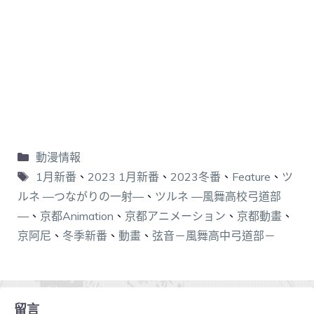
動漫情報
1月新番
、
2023 1月新番
、
2023冬番
、
Feature
、
ツ
ルネ ―つながりの一射―
、
ツルネ ―風舞高校弓道部
―
、
京都Animation
、
京都アニメーション
、
京都動畫
、
京阿尼
、
冬季新番
、
動畫
、
弦音－風舞高中弓道部－
留言