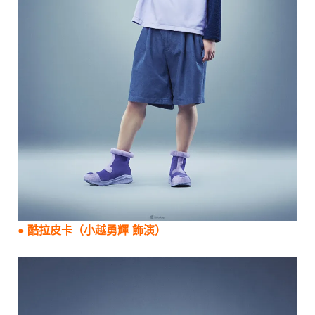
●
酷拉皮卡（小越勇輝 飾演）