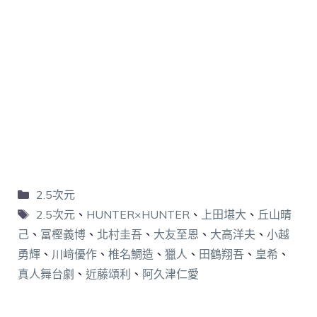
2.5次元
2.5次元
、
HUNTER×HUNTER
、
上田堪大
、
丘山晴
己
、
冨樫義博
、
北村圭吾
、
大友至恩
、
大高洋夫
、
小越
勇輝
、
川﨑優作
、
椎名鯛造
、
獵人
、
田鶴翔吾
、
皇希
、
真人舞台劇
、
近藤頌利
、
阿久津仁愛