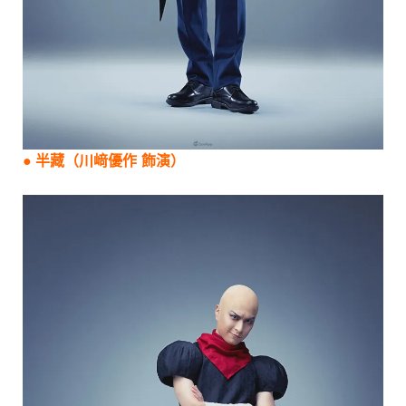
●
半藏
（
川﨑優作
飾演）