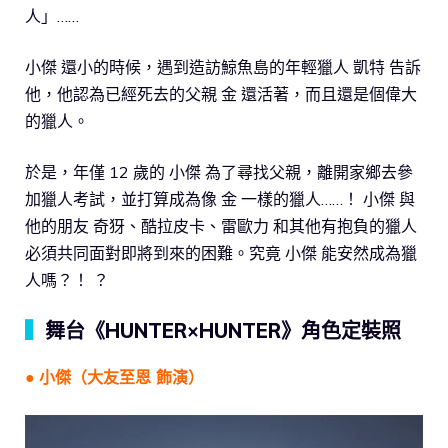
人」……
小傑 還小的時候，遇到造訪鯨魚島的年輕獵人 凱特 告訴
他，他認為已經死去的父親 金 還活著，而且還是個偉大
的獵人。
於是，年僅 12 歲的 小傑 為了尋找父親，離開家鄉去參
加獵人考試，並打算成為像 金 一樣的獵人……！ 小傑 與
他的朋友 奇犽、酷拉皮卡、雷歐力 和其他有抱負的獵人
必須共同面對即將到來的困難。究竟 小傑 能安然成為獵
人嗎？！ ？
▍
舞台《HUNTER×HUNTER》角色定裝照
●
小傑（大友至恩 飾演）