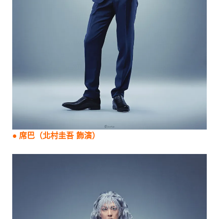
●
席巴
（北村圭吾 飾演）