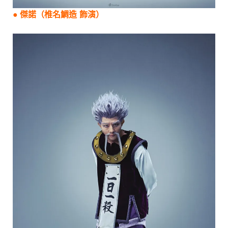
●
傑諾
（椎名鯛造 飾演）