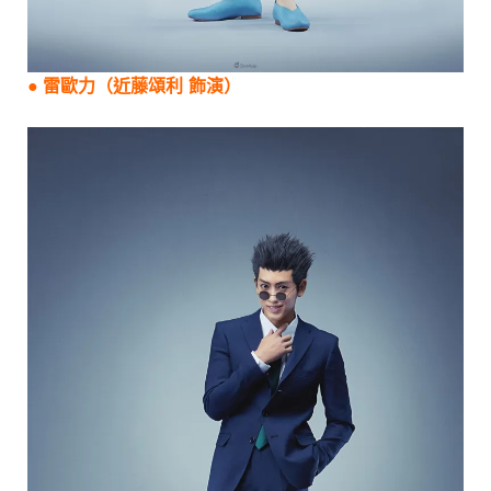
●
雷歐力（近藤頌利 飾演）