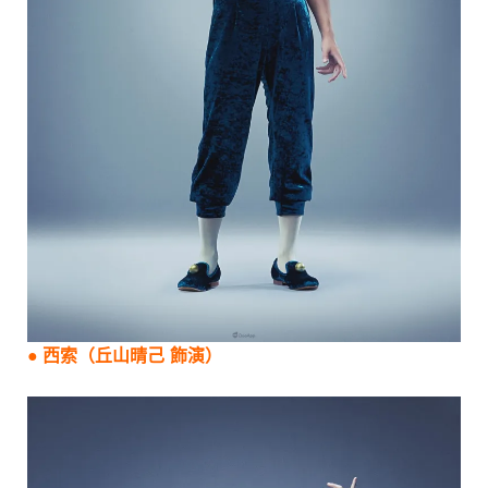
●
西索
（
丘山晴己
飾演）