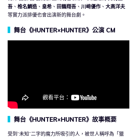
吾
、
椎名鯛造
、
皇希
、
田鶴翔吾
、
川﨑優作
、
大高洋夫
等實力派排優也會出演新的舞台劇。
▍
舞台《HUNTER×HUNTER》公演 CM
▍
舞台《HUNTER×HUNTER》故事概要
受到“未知”二字的魔力所吸引的人，被世人稱呼為「獵