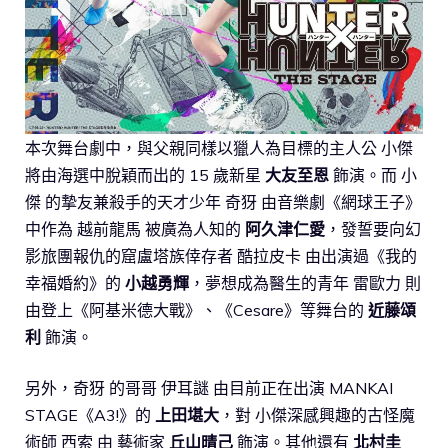
本次舞台劇中，與父親同樣以獵人為目標的主人公 小傑
將由海選中脫穎而出的 15 歲新星
大友至恩
飾演。而 小
傑 的摯友兼殺手的天才少年 奇犽 由音樂劇《網球王子》
中作為 越前龍馬 被廣為人知的
阿久津仁愛
，發誓要向幻
影旅團報仇的窟盧塔族倖存者 酷拉皮卡 由出演過《我的
幸福婚約》的
小越勇輝
，夢想成為醫生的青年 雷歐力 則
由登上《阿基米德大戰》、《Cesare》等舞台的
近藤頌
利
飾演。
另外，奇犽 的哥哥 伊耳謎 由目前正在出演 MANKAI
STAGE《A3!》的
上田堪大
，對 小傑深感興趣的古怪魔
術師 西索 由 藝術家
丘山晴己
飾演。其他還有
北村圭