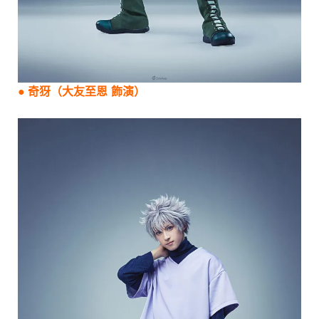
●
奇犽（大友至恩 飾演）