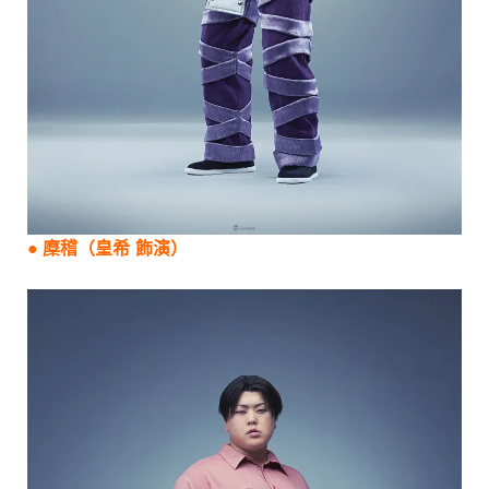
●
糜稽
（
皇希
飾演）