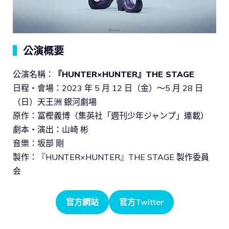
▍
公演概要
公演名稱：
『HUNTER×HUNTER』THE STAGE
日程・會場：2023 年 5 月 12 日（金）～5 月 28 日
（日）天王洲 銀河劇場
原作：冨樫義博（集英社「週刊少年ジャンプ」連載）
劇本・演出：山崎 彬
音樂：坂部 剛
製作：『HUNTER×HUNTER』THE STAGE 製作委員
会
官方網站
官方Twitter