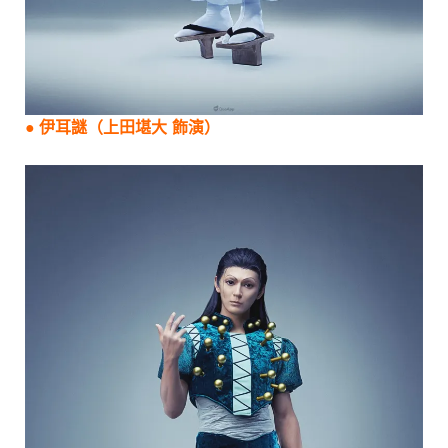
●
伊耳謎
（
上田堪大
飾演）