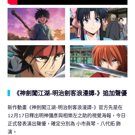
▍
《神劍闖江湖-明治劍客浪漫譚-》追加聲優
新作動畫《神劍闖江湖-明治劍客浪漫譚-》官方先是在
12月17日釋出明神彌彥與相樂左之助的視覺海報，今日
正式發表演出聲優，確定分別為 小市眞琴、八代拓 飾
演。