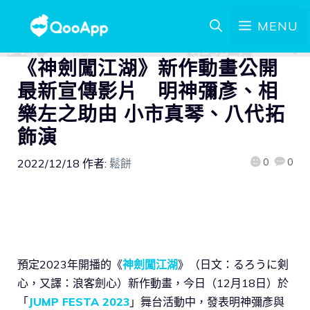
MENU
《神劍闖江湖》新作動畫公開
最新宣傳影片 明神彌彥、相
樂左之助由 小市真琴、八代拓
飾演
0
0
2022/12/18
作者:
鬆餅
預定2023年開播的《
神劍闖江湖
》（日文：るろうに剣
心，又譯：浪客劍心）新作動畫，今日（12月18日）於
「
JUMP FESTA 2023
」舞台活動中，發表明神彌彥與