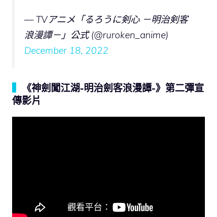
— TVアニメ「るろうに剣心 －明治剣客
浪漫譚－」公式 (@ruroken_anime)
December 18, 2022
▍
《神劍闖江湖-明治劍客浪漫譚-》第二彈宣
傳影片