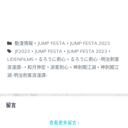
動漫情報
、
JUMP FESTA
、
JUMP FESTA 2023
JF2023
、
JUMP FESTA
、
JUMP FESTA 2023
、
LIDENFILMS
、
るろうに剣心
、
るろうに剣心 -明治剣客
浪漫譚-
、
和月伸宏
、
浪客劍心
、
神劍闖江湖
、
神劍闖江
湖-明治劍客浪漫譚-
留言
查看更多留言 ›