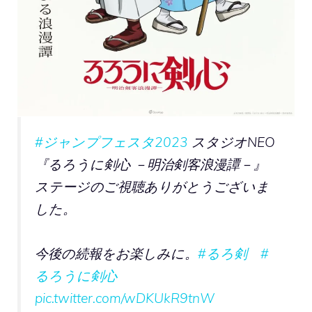
#ジャンプフェスタ2023
スタジオNEO
『るろうに剣心 －明治剣客浪漫譚－』
ステージのご視聴ありがとうございま
した。
今後の続報をお楽しみに。
#るろ剣
#
るろうに剣心
pic.twitter.com/wDKUkR9tnW