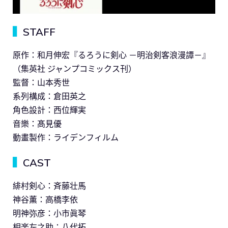
▍
STAFF
原作：和月伸宏『るろうに剣心 －明治剣客浪漫譚－』
（集英社 ジャンプコミックス刊）
監督：山本秀世
系列構成：倉田英之
角色設計：西位輝実
音樂：髙見優
動畫製作：ライデンフィルム
▍
CAST
緋村剣心：斉藤壮馬
神谷薫：高橋李依
明神弥彦：小市眞琴
相楽左之助：八代拓