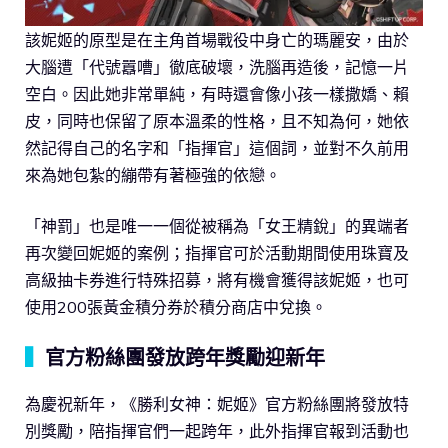
該妮姬的原型是在主角首場戰役中身亡的瑪麗安，由於
大腦遭「代號囂嘈」徹底破壞，洗腦再造後，記憶一片
空白。因此她非常單純，有時還會像小孩一樣撒嬌、賴
皮，同時也保留了原本溫柔的性格，且不知為何，她依
然記得自己的名字和「指揮官」這個詞，並對不久前用
來為她包紮的繃帶有著極強的依戀。
「神罰」也是唯一一個從被稱為「女王精銳」的異端者
再次變回妮姬的案例；指揮官可於活動期間使用珠寶及
高級抽卡券進行特殊招募，將有機會獲得該妮姬，也可
使用200張黃金積分券於積分商店中兌換。
▍
官方粉絲團發放跨年獎勵迎新年
為慶祝新年，《勝利女神：妮姬》官方粉絲團將發放特
別獎勵，陪指揮官們一起跨年，此外指揮官報到活動也