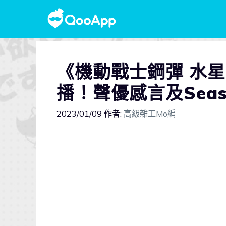
《機動戰士鋼彈 水星
播！聲優感言及Sea
2023/01/09
作者:
高級雜工Mo編