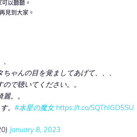
家可以聽聽。
再見到大家。
、、
タちゃんの目を覚ましてあげて、、、
すので聴いてください。。
綺麗。。
ます。
#水星の魔女
https://t.co/SQThIGD5SU
20)
January 8, 2023