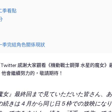
二季看點
分
一季完結角色關係現狀
Twitter 感謝大家觀看《機動戰士鋼彈 水星的魔女》
，他會繼續努力的，敬請期待！
魔女』最終回まで見ていただいた皆さん、あ
の続きは４月から同じ日５枠での放映になり