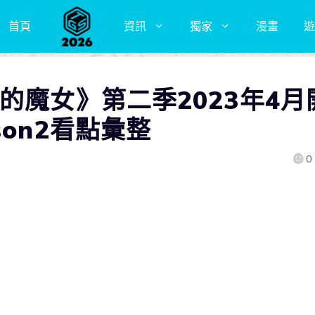
首頁
資訊
獨家
漫畫
遊
的魔女》第二季2023年4月
son2看點彙整
0