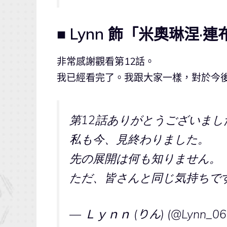
■ Lynn 飾「米奧琳涅·
非常感謝觀看第12話。
我已經看完了。我跟大家一樣，對於今
第12話ありがとうございまし
私も今、見終わりました。
先の展開は何も知りません。
ただ、皆さんと同じ気持ちで
— Ｌｙｎｎ (りん) (@Lynn_06