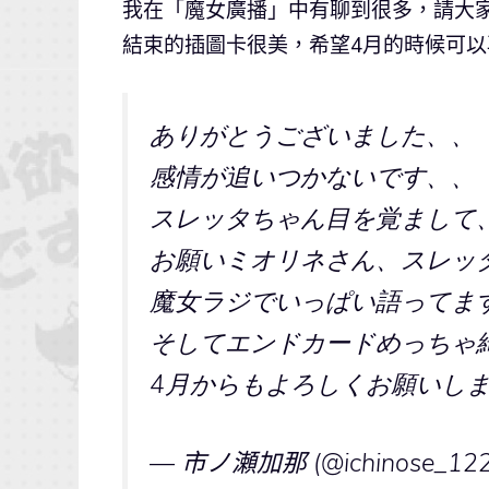
我在「魔女廣播」中有聊到很多，請大
結束的插圖卡很美，希望4月的時候可以
ありがとうございました、、
感情が追いつかないです、、
スレッタちゃん目を覚まして
お願いミオリネさん、スレッ
魔女ラジでいっぱい語ってま
そしてエンドカードめっちゃ
4月からもよろしくお願いし
— 市ノ瀬加那 (@ichinose_12