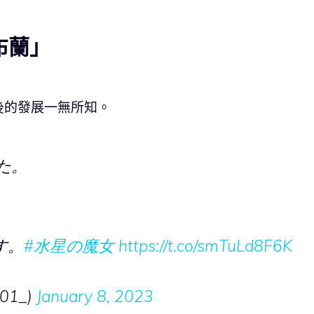
連布蘭」
後的發展一無所知。
た。
す。
#水星の魔女
https://t.co/smTuLd8F6K
01_)
January 8, 2023