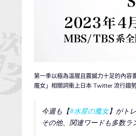
第一季以極為溫腥且震撼力十足的內容畫
魔女」相關詞衝上日本 Twitter 流行趨
今週も【
#水星の魔女
】がトレ
その他、関連ワードも多数ラ