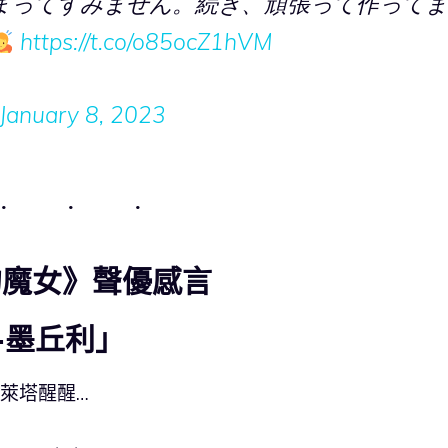
まってすみません。続き、頑張って作ってま
https://t.co/o85ocZ1hVM
January 8, 2023
的魔女》聲優感言
·墨丘利」
萊塔醒醒…