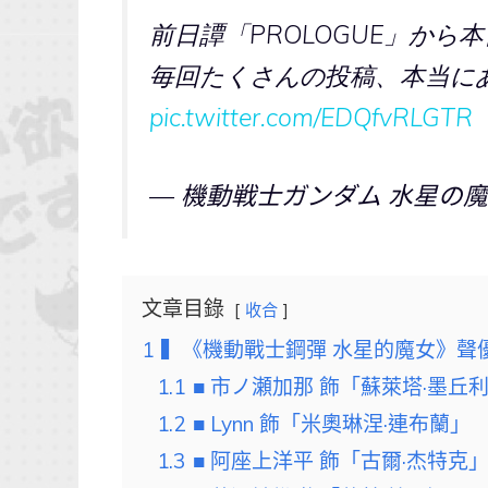
前日譚「PROLOGUE」から
毎回たくさんの投稿、本当に
pic.twitter.com/EDQfvRLGTR
— 機動戦士ガンダム 水星の魔女 
文章目錄
收合
1
▍《機動戰士鋼彈 水星的魔女》聲
1.1
■ 市ノ瀬加那 飾「蘇萊塔·墨丘
1.2
■ Lynn 飾「米奧琳涅·連布蘭」
1.3
■ 阿座上洋平 飾「古爾·杰特克