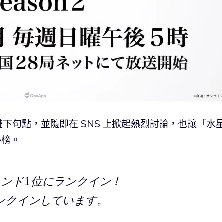
下句點，並隨即在 SNS 上掀起熱烈討論，也讓「水
勢榜。
ンド1位にランクイン！
ンクインしています。