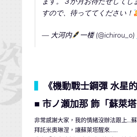
ます。３か月お待たせしてし
すので、待っててください！
— 大河内
一楼 (@ichirou_o)
▍
《機動戰士鋼彈 水星
■ 市ノ瀬加那 飾「蘇萊塔
非常感謝大家，我的情緒沒辦法跟上…蘇
拜託米奧琳涅，讓蘇萊塔醒來……