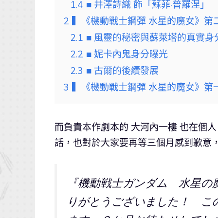
1.4
■ 井澤詩織 飾「蘇菲·普羅涅」
2
▍《機動戰士鋼彈 水星的魔女》第
2.1
■ 風靈的秘密與蘇萊塔的真實身
2.2
■ 妮卡內鬼身分曝光
2.3
■ 古爾的後續發展
3
▍《機動戰士鋼彈 水星的魔女》第
而負責本作劇本的 大河內一樓 也在個人 
話，也對於大家要再等三個月感到歉意
『機動戦士ガンダム 水星の
りがとうございました！ こ