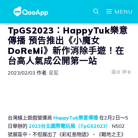
MENU
TpGS2023：HappyTuk樂意
傳播 預告推出《小魔女
DoReMi》新作消除手遊！在
台高人氣成公開第一站
0
0
2023/02/03
作者:
星藍
台灣線上遊戲營運商
HappyTuk樂意傳播
在2月2日～5
日舉辦的
2023台北國際電玩展（TpGS2023）
N502
號展區中，不但展出了《彩虹島物語》、《戰地之王》