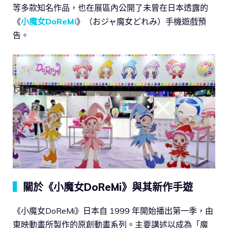
等多款知名作品，也在展區內公開了未曾在日本透露的
《
小魔女DoReMi
》（おジャ魔女どれみ）手機遊戲預
告。
▍
關於《小魔女DoReMi》與其新作手遊
《小魔女DoReMi》日本自 1999 年開始播出第一季，由
東映動畫所製作的原創動畫系列。主要講述以成為「魔