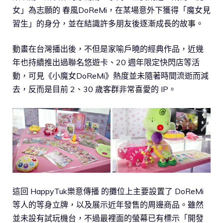
女」為志願的 春風DoReMi，在某場意外下獲得「魔女見
習生」的身分，並在結識許多朋友後逐漸成長的故事。
動畫在台灣播出後，不但是家喻戶曉的經典作品，近幾
年也持續推出過聯名悠遊卡、20 週年限定快閃店等活
動，可見《小魔女DoReMi》熱度並未隨著時間流逝而減
去，反而是目前 2、30 歲客群非常喜愛的 IP。
這回 HappyTuk樂意傳播 的攤位上主要設置了 DoReMi
等人的等身立牌，以及展示近年發售的周邊商品。雖然
並未設有試玩機台，不過最裡面的螢幕已有標示「開發