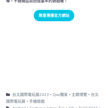
導，不錯過這款回憶童年的遊戲喔！
樂意傳播官方網站
台北國際電玩展2023
、
Qoo獨家
、
主題博覽
、
台北
國際電玩展
、
手機遊戲
Android
、
Feature
、
HappyTuk
、
iOS
、
TpGS2023
、