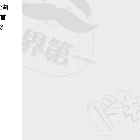
企劃
的首
後