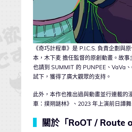
《奇巧計程車》是 P.I.C.S. 負責企
本，木下麦 擔任監督的原創動畫。故事
也請到 SUMMIT 的 PUNPEE、V
試下，獲得了廣大觀眾的支持。
此外，本作也推出過與動畫並行連載的漫畫
車：撲朔謎林》、2023 年上演前日譚
▍
關於「RoOT / Route o