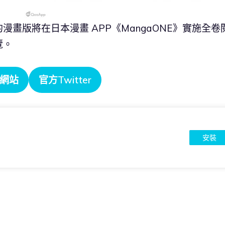
畫版將在日本漫畫 APP《MangaONE》實施全卷
覽。
網站
官方Twitter
安裝