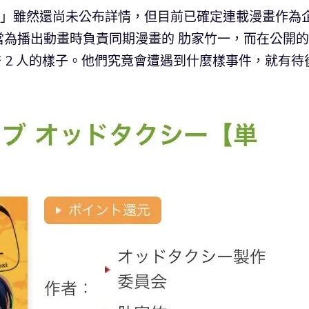
OddTaxi」雖然還尚未公布詳情，但目前已確定連載漫畫作為
當為播出動畫時負責同期漫畫的 肋家竹一，而在公開
奈 2 人的樣子。他們究竟會遭遇到什麼樣事件，就有待