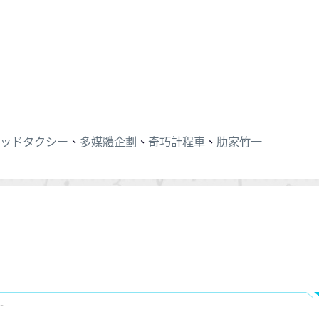
ッドタクシー
、
多媒體企劃
、
奇巧計程車
、
肋家竹一