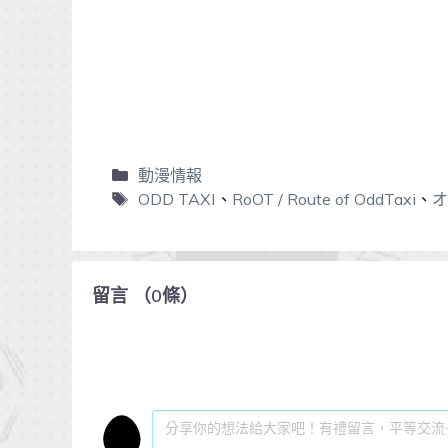
動漫情報
ODD TAXI
、
RoOT / Route of OddTaxi
、
オ
留言
（
0
條）