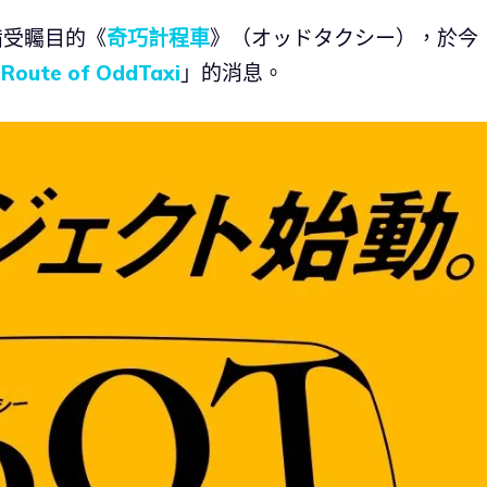
備受矚目的《
奇巧計程車
》（オッドタクシー），於今
 Route of OddTaxi
」的消息。