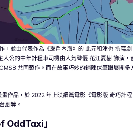
劃與原作，並由代表作為《瀨戶內海》的 此元和津也 撰寫劇
主人公的中年計程車司機由人氣聲優 花江夏樹 飾演，
aVa、OMSB 共同製作。而在故事巧妙的鋪陳伏筆跟展開多
作品，於 2022 年上映續篇電影《電影版 奇巧計程
舞台劇等。
f OddTaxi」