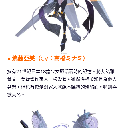
● 紫藤亞美（CV：髙橋ミナミ）
擁有21世紀日本18歲少女還活著時的記憶。將艾諾雅、
蕾文、美琴當作家人一樣愛著。雖然性格柔和且為他人
著想，但也有傷愛到家人就絕不饒恕的殘酷面。特別喜
歡美琴。