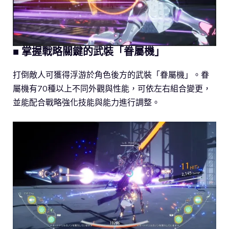
■ 掌握戰略關鍵的武裝「眷屬機」
打倒敵人可獲得浮游於角色後方的武裝「眷屬機」。眷
屬機有70種以上不同外觀與性能，可依左右組合變更，
並能配合戰略強化技能與能力進行調整。