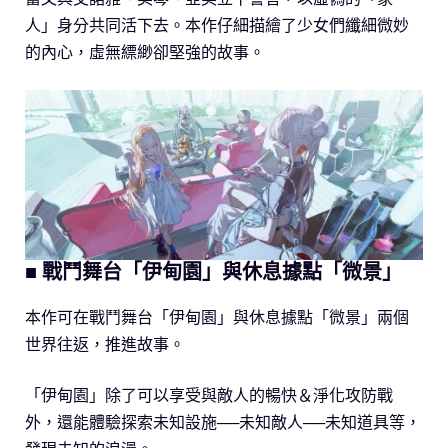
人」身分共同活下去。本作仔細描繪了少女們纖細微妙
的內心，虛無縹緲卻堅強的故事。
■ 戰鬥舞台「伊甸園」與休息據點「微景」
本作可在戰鬥舞台「伊甸園」與休息據點「微景」兩個
世界往返，推進故事。
「伊甸園」除了可以享受與敵人的暢快＆淨化攻防戰
外，還能體驗探索未知設施──未知敵人──未知道具等，