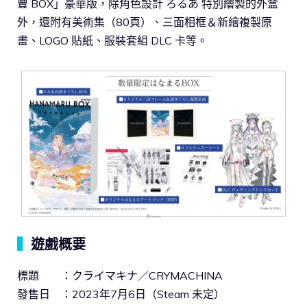
豐 BOX」豪華版，除角色設計 ろるあ 特別繪製的外盒
外，還附有美術集（80頁）、三面相框＆新繪複製原
畫、LOGO 貼紙、服裝套組 DLC 卡等。
▍
遊戲概要
標題 ：クライマキナ／CRYMACHINA
發售日 ：2023年7月6日（Steam 未定）