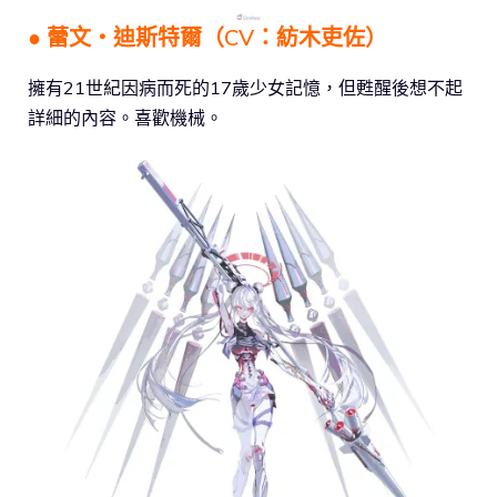
● 蕾文‧迪斯特爾（CV：紡木吏佐）
擁有21世紀因病而死的17歲少女記憶，但甦醒後想不起
詳細的內容。喜歡機械。