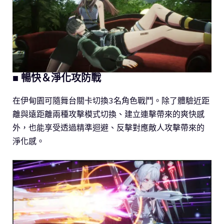
■ 暢快＆淨化攻防戰
在伊甸園可隨舞台關卡切換3名角色戰鬥。除了體驗近距
離與遠距離兩種攻擊模式切換、建立連擊帶來的爽快感
外，也能享受透過精準迴避、反擊對應敵人攻擊帶來的
淨化感。