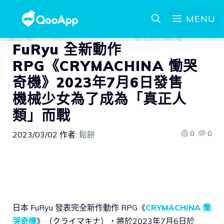
MENU
FuRyu 全新動作
RPG《CRYMACHINA 慟哭
奇機》2023年7月6日發售
機械少女為了成為「真正人
類」而戰
0
0
2023/03/02
作者:
鬆餅
日本 FuRyu 發表完全新作動作 RPG《
CRYMACHINA 慟
哭奇機
》（クライマキナ），將於2023年7月6日於