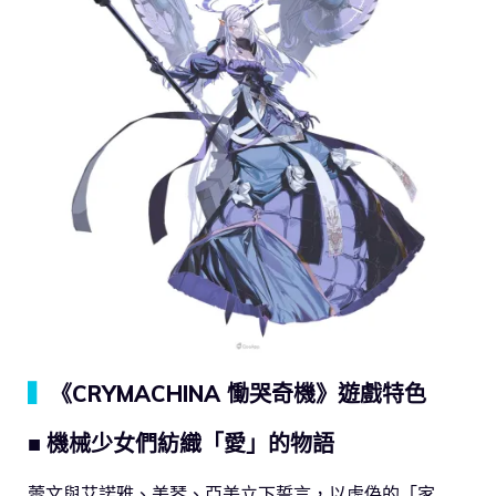
▍
《CRYMACHINA 慟哭奇機》遊戲特色
■ 機械少女們紡織「愛」的物語
蕾文與艾諾雅、美琴、亞美立下誓言，以虛偽的「家