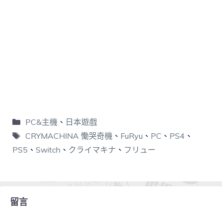
PC&主機
、
日本遊戲
CRYMACHINA 慟哭奇機
、
FuRyu
、
PC
、
PS4
、
PS5
、
Switch
、
クライマキナ
、
フリュー
留言