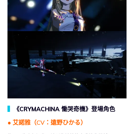
▍
《CRYMACHINA 慟哭奇機》登場角色
● 艾諾雅（CV：遠野ひかる）