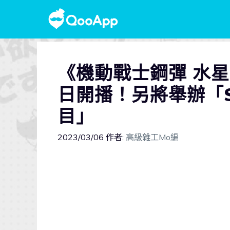
《機動戰士鋼彈 水星的
日開播！另將舉辦「S
目」
2023/03/06
作者:
高級雜工Mo編