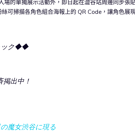
免費入場的單獨展示活動外，即日起在澀谷站周邊同步張
絲可掃描各角色組合海報上的 QR Code，讓角色展
ャック◆◆
斉掲出中！
星の魔女渋谷に現る