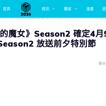
首頁
資訊
獨家
漫畫
遊
魔女》Season2 確定4月
eason2 放送前夕特別節
0