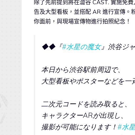
除了先前提到將在澀谷 CAST. 實施
告及大型看板，並搭配 AR 進行宣傳。粉
你面前，與現場宣傳物進行拍照紀念！
◆◆『
#水星の魔女
』渋谷ジ
本日から渋谷駅前周辺で、
大型看板やポスターなどを一
二次元コードを読み取ると、
キャラクターARが出現し、
撮影が可能になります！
#水