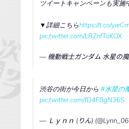
ツイートキャンペーンも実施
▼詳細こちら
https://t.co/yi
pic.twitter.com/LRZnfToKOX
— 機動戦士ガンダム 水星の魔女 
渋谷の街が今日から
#水星の
pic.twitter.com/fD4F8gN36S
— Ｌｙｎｎ (りん) (@Lynn_06