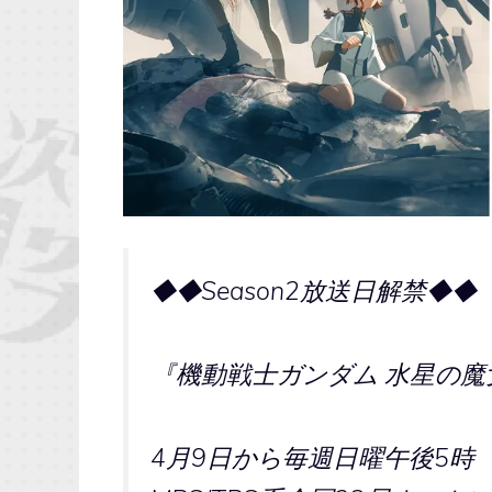
◆◆Season2放送日解禁◆◆
『機動戦士ガンダム 水星の魔女 
4月9日から毎週日曜午後5時