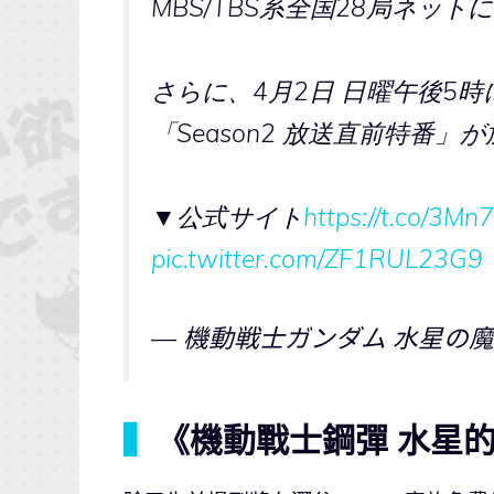
MBS/TBS系全国28局ネット
さらに、4月2日 日曜午後5時
「Season2 放送直前特番」
▼公式サイト
https://t.co/3Mn
pic.twitter.com/ZF1RUL23G9
— 機動戦士ガンダム 水星の魔女 
▍
《機動戰士鋼彈 水星的魔