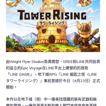
由Wright Flyer Studios負責開發，GREE和LINE共同投資
的設立的Epic Voyage在LINE平台上運營的的首款
「LINE GAME」，地下城RPG『LINE 崛起之塔（LINE
タワーライジング）』事前登錄於今日（4月23日）正式
開始。
本作以在地下城（塔）中一邊尋找隱藏的裝有武器和裝
備的寶箱，一邊與源源不斷的敵人戰鬥來提高角色等級