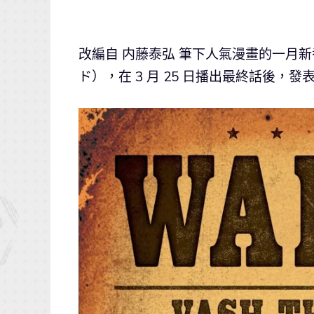
改編自 内藤泰弘 筆下人氣漫畫的一月新
ド），在 3 月 25 日播出最終話後，