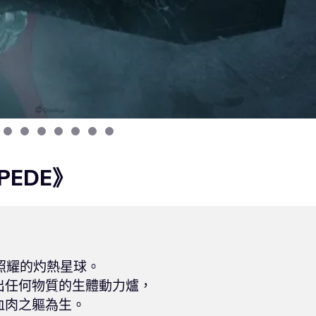
PEDE》
照耀的灼熱星球。

任何物質的生體動力爐，

肉之軀為生。
