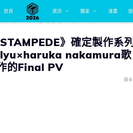
首頁
資訊
獨家
漫畫
遊
 STAMPEDE》確定製作系
u×haruka nakamura歌
Final PV
0