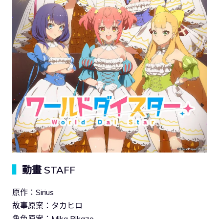
▍
動畫 STAFF
原作：Sirius
故事原案：タカヒロ
角色原案：Mika Pikazo