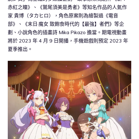
赤紅之瞳》、《鷲尾須美是勇者》等知名作品的人氣作
家 貴博（タカヒロ），角色原案則為繪製過《電音
部》、《末日·魔女 致飽食時代的【最強】者們》等企
劃、小說角色的插畫詩 Mika Pikazo 擔當。期電視動畫
將於 2023 年 4 月 9 日開播，手機遊戲則預定 2023 年
夏季推出。