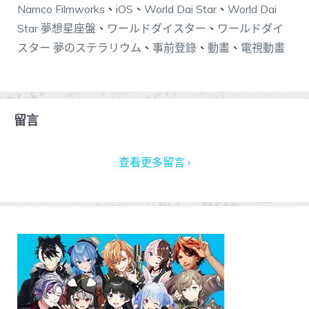
Namco Filmworks
、
iOS
、
World Dai Star
、
World Dai
Star 夢想星座盤
、
ワールドダイスター
、
ワールドダイ
スター 夢のステラリウム
、
事前登錄
、
動畫
、
電視動畫
留言
查看更多留言 ›