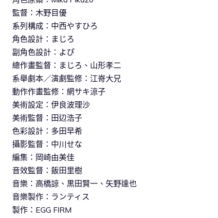
監督：木野目優
系列構成：中西やすひろ
角色設計：まじろ
副角色設計：よぴ
總作畫監督：まじろ、山形孝二
系舉劇本／演劇監修：江嵜大兄
動作作畫監修：網サキ涼子
美術設定：伊良波理沙
美術監督：田辺浩子
色彩設計：多田早希
攝影監督：中川せな
編集：岡崎由美佳
音效監督：飯田里樹
音樂：高橋諒、黒田賢一、矢野達也
音樂製作：ランティス
製作：EGG FIRM