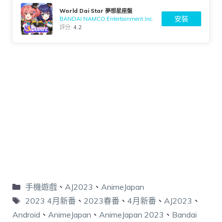
World Dai Star 夢想星座盤
安裝
BANDAI NAMCO Entertainment Inc.
評分:
4.2
手機遊戲
、
AJ2023
、
AnimeJapan
2023 4月新番
、
2023春番
、
4月新番
、
AJ2023
、
Android
、
AnimeJapan
、
AnimeJapan 2023
、
Bandai