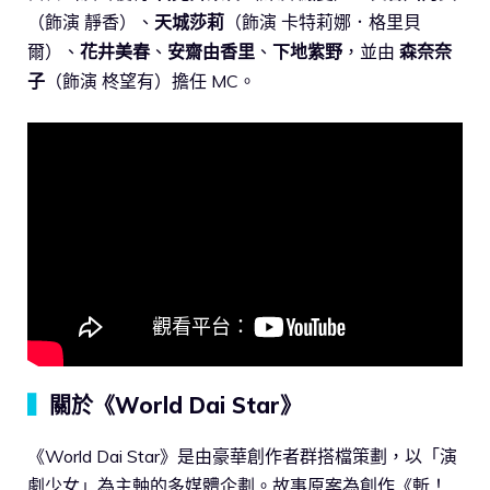
（飾演 靜香）、
天城莎莉
（飾演 卡特莉娜．格里貝
爾）、
花井美春
、
安齋由香里
、
下地紫野
，並由
森奈奈
子
（飾演 柊望有）擔任 MC。
▍
關於《World Dai Star》
《World Dai Star》是由豪華創作者群搭檔策劃，以「演
劇少女」為主軸的多媒體企劃。故事原案為創作《斬！