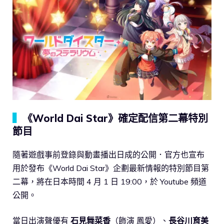
▍
《World Dai Star》確定配信第二幕特別
節目
隨著遊戲事前登錄與動畫播出日成的公開．官方也宣布
用於發布《World Dai Star》企劃最新情報的特別節目第
二幕，將在日本時間 4 月 1 日 19:00，於 Youtube 頻道
公開。
當日出演聲優有
石見舞菜香
（飾演 鳳愛）、
長谷川育美