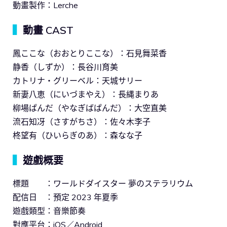
動畫製作：Lerche
▍
動畫 CAST
鳳ここな（おおとりここな）：石見舞菜香
静香（しずか）：長谷川育美
カトリナ・グリーベル：天城サリー
新妻八恵（にいづまやえ）：長縄まりあ
柳場ぱんだ（やなぎばぱんだ）：大空直美
流石知冴（さすがちさ）：佐々木李子
柊望有（ひいらぎのあ）：森なな子
▍
遊戲概要
標題 ：ワールドダイスター 夢のステラリウム
配信日 ：預定 2023 年夏季
遊戲類型：音樂節奏
對應平台：iOS／Android