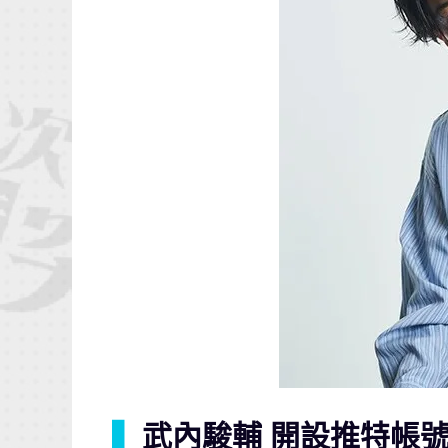
▍
武內駿輔 開設推特帳