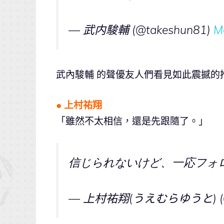
— 武内駿輔 (@takeshun81)
M
武內駿輔 的聲優友人們看見如此震撼的
● 上村祐翔
「雖然不太相信，還是先跟隨了。」
信じられないけど、一応フォ
— 上村祐翔(うえむらゆうと) (@U