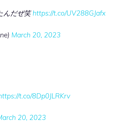
たんだぜ笑
https://t.co/UV288GJafx
ne)
March 20, 2023
https://t.co/8Dp0JLRKrv
March 20, 2023