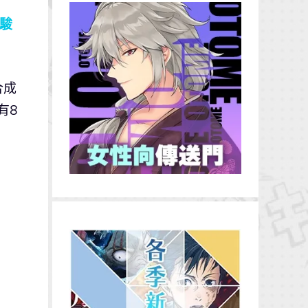
駿
合成
有8