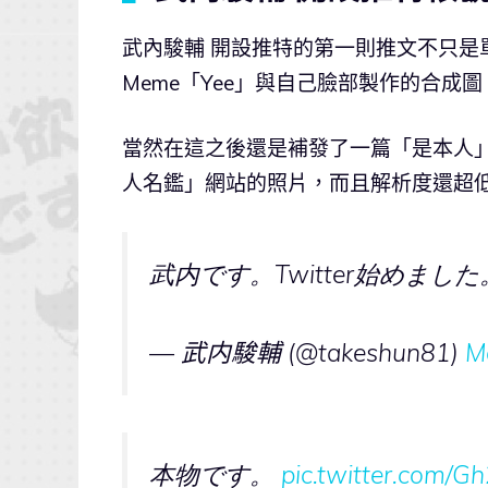
武內駿輔 開設推特的第一則推文不只是
Meme「Yee」與自己臉部製作的合
當然在這之後還是補發了一篇「是本人
人名鑑」網站的照片，而且解析度還超
武内です。Twitter始めまし
— 武内駿輔 (@takeshun81)
M
本物です。
pic.twitter.com/G