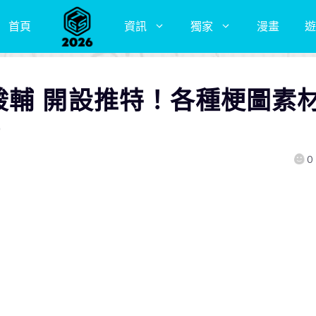
首頁
資訊
獨家
漫畫
遊
駿輔 開設推特！各種梗圖素
）
0