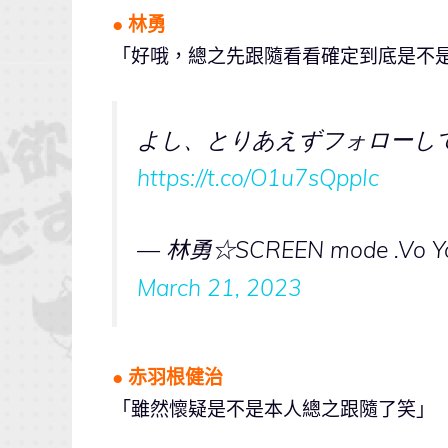
● 林勇
「好哦，總之先跟隨看看確定到底是不是
よし、とりあえずフォローし
https://t.co/O1u7sQppIc
— 林勇☆SCREEN mode .Vo Y
March 21, 2023
● 赤羽根健治
「雖然懷疑是不是本人總之跟隨了笑」