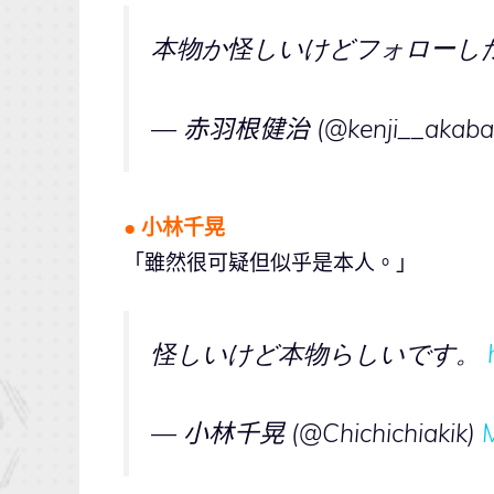
本物か怪しいけどフォローし
— 赤羽根健治 (@kenji__akaba
● 小林千晃
「雖然很可疑但似乎是本人。」
怪しいけど本物らしいです。
— 小林千晃 (@Chichichiakik)