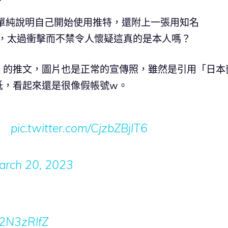
單純說明自己開始使用推特，還附上一張用知名
成圖，太過衝擊而不禁令人懷疑這真的是本人嗎？
」的推文，圖片也是正常的宣傳照，雖然是引用「日本
低，看起來還是很像假帳號w。
た。
pic.twitter.com/CjzbZBjlT6
arch 20, 2023
h2N3zRlfZ