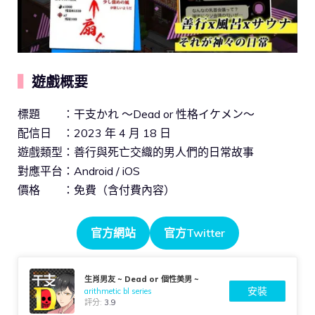
▍
遊戲概要
標題 ：干支かれ ～Dead or 性格イケメン～
配信日 ：2023 年 4 月 18 日
遊戲類型：善行與死亡交織的男人們的日常故事
對應平台：Android / iOS
價格 ：免費（含付費內容）
官方網站
官方Twitter
生肖男友 ~ Dead or 個性美男 ~
安裝
arithmetic bl series
評分:
3.9