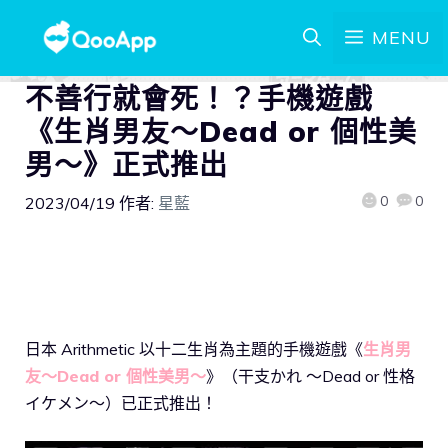
MENU
不善行就會死！？手機遊戲
《生肖男友～Dead or 個性美
男～》正式推出
0
0
2023/04/19
作者:
星藍
日本 Arithmetic 以十二生肖為主題的手機遊戲《
生肖男
友～Dead or 個性美男～
》（干支かれ ～Dead or 性格
イケメン～）已正式推出！