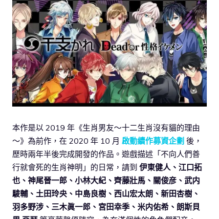
本作是以 2019 年《生肖男友～十二生肖沒有貓的理由
～》為前作，在 2020 年 10 月
啟動續作募資企劃
後，
歷時兩年半後完成開發的作品。遊戲描述「不向人們善
行就會死的生肖神明」的日常，請到
伊東健人、江口拓
也、神尾晉一郎、小林大紀、齊藤壯馬、關俊彦、武内
駿輔、土田玲央、中島良樹、西山宏太朗、新田杏樹、
羽多野涉、三木眞一郎、宮田幸季、米内佑希、朗斯貝