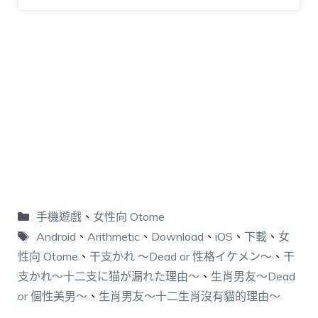
手機遊戲
、
女性向 Otome
Android
、
Arithmetic
、
Download
、
iOS
、
下載
、
女
性向 Otome
、
干支かれ ～Dead or 性格イケメン～
、
干
支かれ～十二支に猫が漏れた理由～
、
生肖男友～Dead
or 個性美男～
、
生肖男友～十二生肖沒有貓的理由～