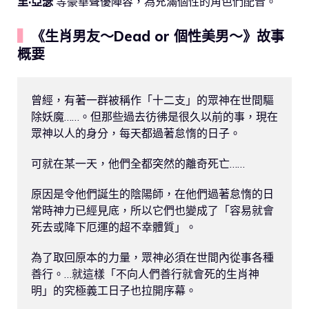
里·亞瑟
等豪華聲優陣容，為充滿個性的角色們配音。
▍
《生肖男友～Dead or 個性美男～》故事
概要
曾經，有著一群被稱作「十二支」的眾神在世間驅
除妖魔……。但那些過去彷彿是很久以前的事，現在
眾神以人的身分，每天都過著怠惰的日子。

可就在某一天，他們全都突然的離奇死亡……

原因是令他們誕生的陰陽師，在他們過著怠惰的日
常時神力已經見底，所以它們也變成了「容易就會
死去或降下厄運的超不幸體質」。

為了取回原本的力量，眾神必須在世間內從事各種
善行。…就這樣「不向人們善行就會死的生肖神
明」的究極義工日子也拉開序幕。
