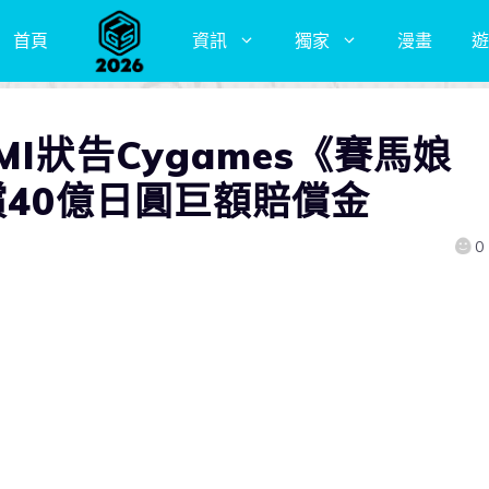
首頁
資訊
獨家
漫畫
遊
I狀告Cygames《賽馬娘
》求償40億日圓巨額賠償金
0