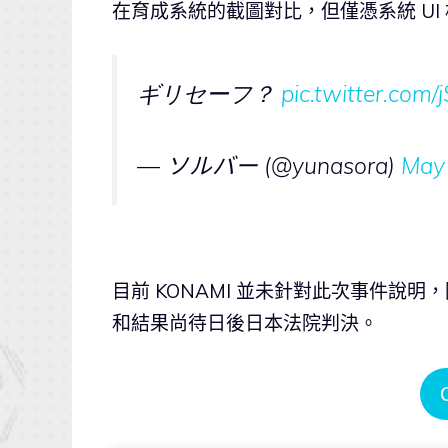
在育成系統的截圖對比，但僅憑系統 U
ギリセーフ？
pic.twitter.co
— ソルバー (@yunasora)
May
目前 KONAMI 並未針對此次事件說
和結果尚待日後日本法院判決。