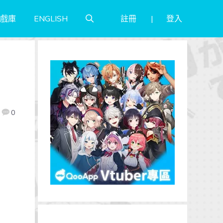
註冊
登入
戲庫
ENGLISH
0