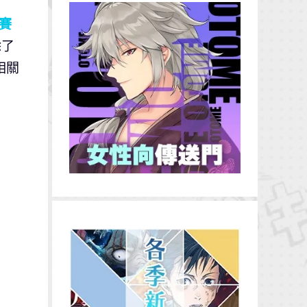
賽
除了
相關