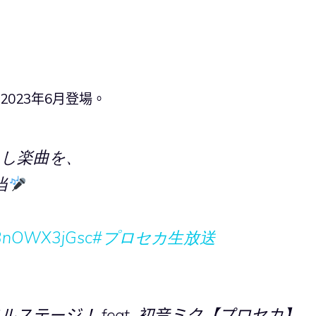
2023年6月登場。
下ろし楽曲を、
当
o/3nOWX3jGsc
#プロセカ生放送
ステージ！ feat. 初音ミク【プロセカ】