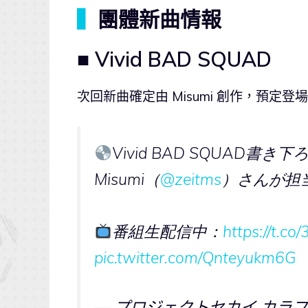
▍
團體新曲情報
■ Vivid BAD SQUAD
次回新曲確定由 Misumi 創作，預定登場
Vivid BAD SQUAD書き
Misumi（
@zeitms
）さんが担
番組生配信中：
https://t.c
pic.twitter.com/Qnteyukm6G
— プロジェクトセカイ カラフル