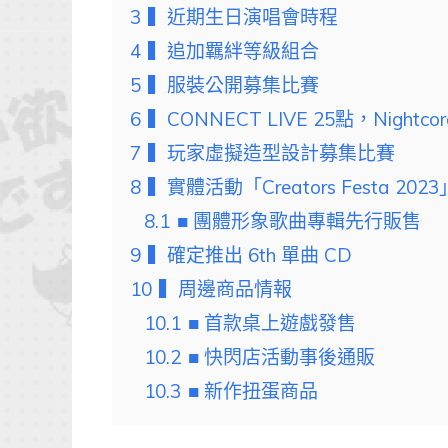
3
▍近期生日演唱會時程
4
▍追加羈絆等級組合
5
▍服裝公開募集比賽
6
▍CONNECT LIVE 25點，Nightco
7
▍玩家虛擬造型設計募集比賽
8
▍實體活動「Creators Festa 20
8.1
■ 團體形象歌曲專輯先行販售
9
▍確定推出 6th 單曲 CD
10
▍周邊商品情報
10.1
■ 首款桌上遊戲發售
10.2
■ 快閃店活動事後通販
10.3
■ 新作扭蛋商品