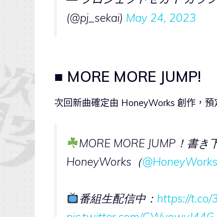
(@pj_sekai)
May 24, 2023
■ MORE MORE JUMP!
次回新曲確定由 HoneyWorks 創作，
MORE MORE JUMP！
HoneyWorks（
@HoneyWorks
番組生配信中：
https://t.c
pic.twitter.com/CWyowyJ44G