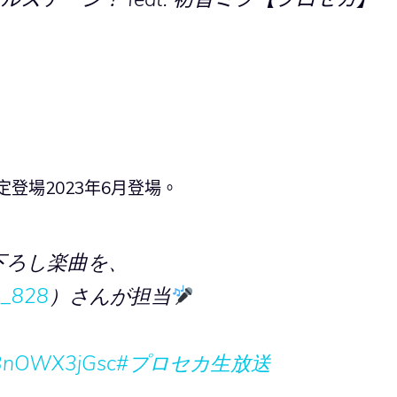
預定登場2023年6月登場。
書き下ろし楽曲を、
_828
）さんが担当
o/3nOWX3jGsc
#プロセカ生放送