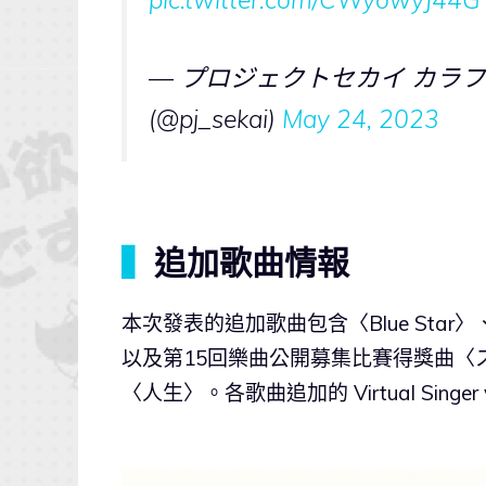
— プロジェクトセカイ カラフル
(@pj_sekai)
May 24, 2023
▍
追加歌曲情報
本次發表的追加歌曲包含〈Blue Star〉
以及第15回樂曲公開募集比賽得獎曲〈
〈人生〉。各歌曲追加的 Virtual Singer 