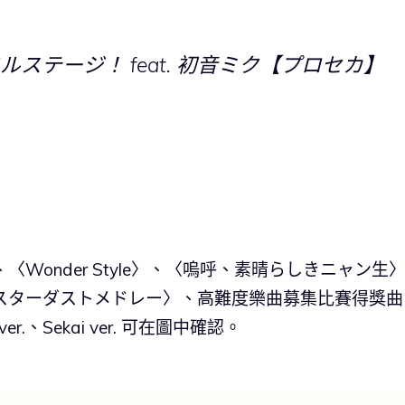
ステージ！ feat. 初音ミク【プロセカ】
、〈Wonder Style〉、〈嗚呼、素晴らしきニャン生
スターダストメドレー〉、高難度樂曲募集比賽得獎曲
ver.、Sekai ver. 可在圖中確認。