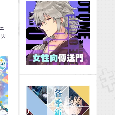
!
ェ
 與