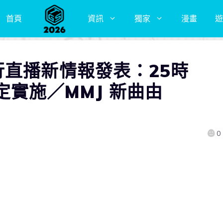
首頁
資訊
獨家
漫畫
遊
行直播新情報發表：25時
 確定實施／MMJ 新曲由
0