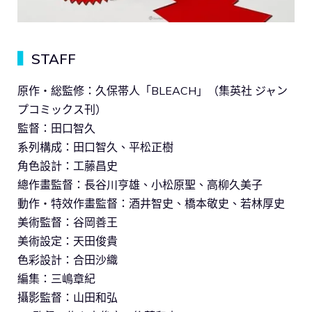
▍
STAFF
原作・総監修：久保帯人「BLEACH」（集英社 ジャン
プコミックス刊）
監督：田口智久
系列構成：田口智久、平松正樹
角色設計：工藤昌史
總作畫監督：長谷川亨雄、小松原聖、高柳久美子
動作・特效作畫監督：酒井智史、橋本敬史、若林厚史
美術監督：谷岡善王
美術設定：天田俊貴
色彩設計：合田沙織
編集：三嶋章紀
攝影監督：山田和弘