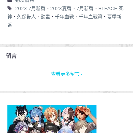
2023 7月新番
、
2023夏番
、
7月新番
、
BLEACH 死
神
、
久保帯人
、
動畫
、
千年血戰
、
千年血戰篇
、
夏季新
番
留言
查看更多留言 ›