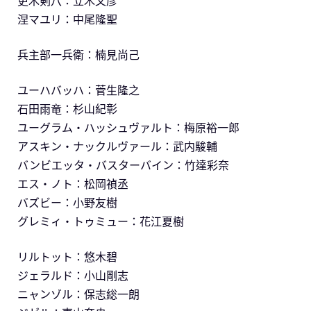
更木剣八：立木文彦
涅マユリ：中尾隆聖
兵主部一兵衛：楠見尚己
ユーハバッハ：菅生隆之
石田雨竜：杉山紀彰
ユーグラム・ハッシュヴァルト：梅原裕一郎
アスキン・ナックルヴァール：武内駿輔
バンビエッタ・バスターバイン：竹達彩奈
エス・ノト：松岡禎丞
バズビー：小野友樹
グレミィ・トゥミュー：花江夏樹
リルトット：悠木碧
ジェラルド：小山剛志
ニャンゾル：保志総一朗