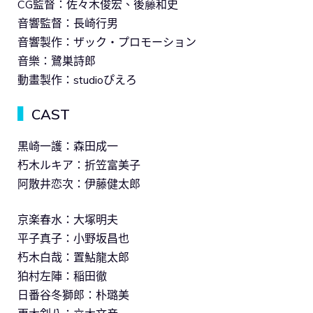
CG監督：佐々木俊宏、後藤和史
音響監督：長崎行男
音響製作：ザック・プロモーション
音樂：鷺巣詩郎
動畫製作：studioぴえろ
▍
CAST
黒崎一護：森田成一
朽木ルキア：折笠富美子
阿散井恋次：伊藤健太郎
京楽春水：大塚明夫
平子真子：小野坂昌也
朽木白哉：置鮎龍太郎
狛村左陣：稲田徹
日番谷冬獅郎：朴璐美