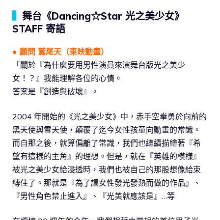
▍
舞台《Dancing☆Star 光之美少女》
STAFF 寄語
● 顧問
鷲尾天
（
東映動畫
）
「關於『為什麼要用男性演員來演舞台版光之美少
女！？』我能理解各位的心情。
答案是『創造與破壞』。
2004 年開始的《光之美少女》中，赤手空拳勇於向前的
黑天使與雪天使，顛覆了迄今女性孩童向動畫的常識。
而自那之後，就算偏離了常識，我們也繼續描繪著『希
望有這樣的主角』的理想。但是，就在『英雄的模樣』
被光之美少女給浸透時，我們也被自己的那股想像給束
縛住了。那就是『為了讓女性發光發熱而做的作品』、
『男性角色禁止進入』、『光美就應該是』…等