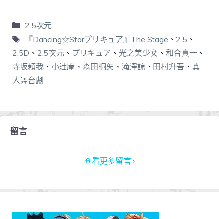
2.5次元
『Dancing☆Starプリキュア』The Stage
、
2.5
、
2.5D
、
2.5次元
、
プリキュア
、
光之美少女
、
和合真一
、
寺坂頼我
、
小辻庵
、
森田桐矢
、
滝澤諒
、
田村升吾
、
真
人舞台劇
留言
查看更多留言 ›