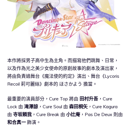
本作將採男子高中生為主角。而描寫他們跳舞、日常，
以及作為光之美少女使命的原創故事的劇本及演出家，
將由負責過舞台《魔法使的約定》演出、舞台《Lycoris
Recoil 莉可麗絲》劇本的 ほさかよう 擔當。
最重要的演員部分，Cure Top 將由
田村升吾
，Cure
Lock 由
滝澤諒
，Cure Soul 由
森田桐矢
，Cure Kagura
由
寺坂頼我
，Cure Break 由
小辻庵
，Pas De Deux 則由
和合真一
飾演。