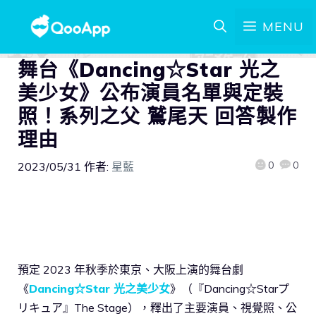
MENU
舞台《Dancing☆Star 光之
美少女》公布演員名單與定裝
照！系列之父 鷲尾天 回答製作
理由
0
0
2023/05/31
作者:
星藍
預定 2023 年秋季於東京、大阪上演的舞台劇
《
Dancing☆Star 光之美少女
》（『Dancing☆Starプ
リキュア』The Stage），釋出了主要演員、視覺照、公