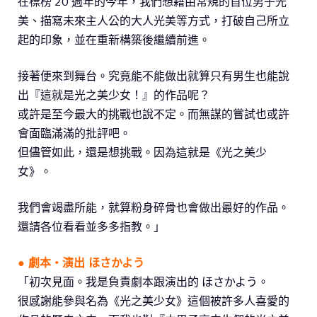
在標榜 20 週年的今年，我們想藉由常規的首位男子光
美、描寫未來主人公的大人光美等方式，打破自己所立
起的印象，並在重新構築後繼續前進。
接著便來到舞台。究竟能不能做出就算只有男生也能說
出『這就是光之美少女！』的作品呢？
或許是至今最大的挑戰也說不定。而無謀的嘗試也或許
會面臨滿滿的批評吧。
但儘管如此，還是想挑戰。因為這就是《光之美少
女》。
我們會竭盡所能，就算粉身碎骨也會做出最好的作品。
還請各位看看並多多指教。」
●
劇本・演出 ほさかよう
「初次見面。我是負責劇本跟演出的 ほさかよう。
很感謝能參與名為《光之美少女》這個被許多人喜愛的