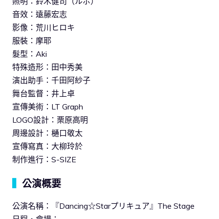
照明：鈴木健司（ルポ）
音效：遠藤宏志
影像：荒川ヒロキ
服裝：摩耶
髮型：Aki
特殊造形：田中秀美
演出助手：千田阿紗子
舞台監督：井上卓
宣傳美術：LT Graph
LOGO設計：栗原高明
周邊設計：樋口敬太
宣傳寫真：大柳玲於
制作進行：S-SIZE
▍
公演概要
公演名稱：『Dancing☆Starプリキュア』The Stage
日程・會場：