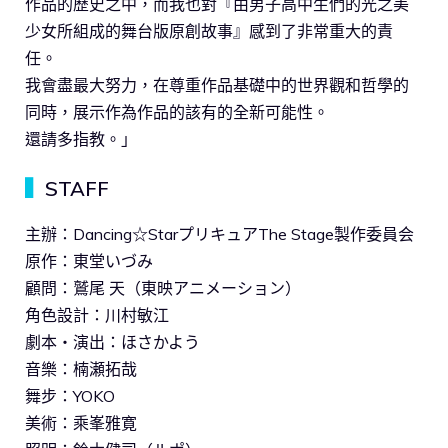
作品的歷史之中，而我也對『由男子高中生們的光之美
少女所組成的舞台版原創故事』感到了非常重大的責
任。
我會盡最大努力，在尊重作品基礎中的世界觀和哲學的
同時，展示作為作品的該有的全新可能性。
還請多指教。」
▍
STAFF
主辦：Dancing☆StarプリキュアThe Stage製作委員会
原作：東堂いづみ
顧問：鷲尾 天（東映アニメーション）
角色設計：川村敏江
劇本・演出：ほさかよう
音樂：楠瀬拓哉
舞步：YOKO
美術：乘峯雅寛