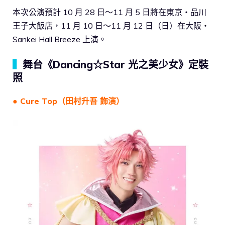
本次公演預計 10 月 28 日～11 月 5 日將在東京・品川
王子大飯店，11 月 10 日～11 月 12 日（日）在大阪・
Sankei Hall Breeze 上演。
▍
舞台《Dancing☆Star 光之美少女》定裝
照
● Cure Top（田村升吾 飾演）