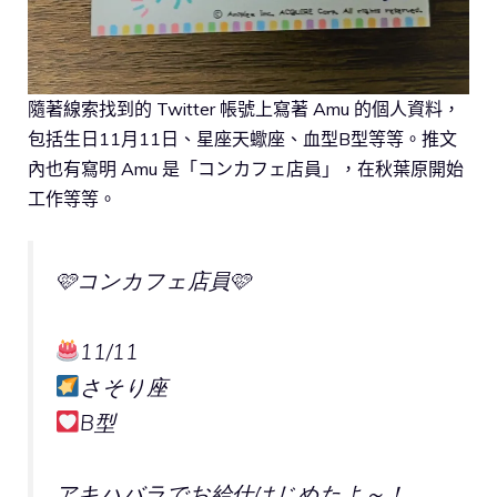
隨著線索找到的 Twitter 帳號上寫著 Amu 的個人資料，
包括生日11月11日、星座天蠍座、血型B型等等。推文
內也有寫明 Amu 是「コンカフェ店員」，在秋葉原開始
工作等等。
🩷コンカフェ店員🩷
11/11
さそり座
B型
アキハバラでお給仕はじめたよ～！