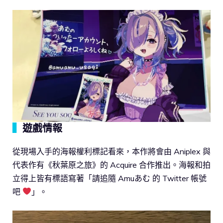
▍
遊戲情報
從現場入手的海報權利標記看來，本作將會由 Aniplex 與
代表作有《秋葉原之旅》的 Acquire 合作推出。海報和拍
立得上皆有標語寫著「請追隨 Amuあむ 的 Twitter 帳號
吧
」。