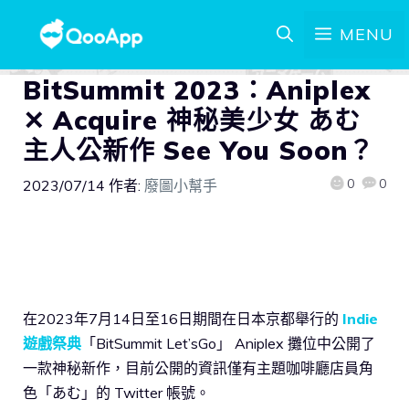
MENU
BitSummit 2023：Aniplex
✕ Acquire 神秘美少女 あむ
主人公新作 See You Soon？
0
0
2023/07/14
作者:
廢圖小幫手
在2023年7月14日至16日期間在日本京都舉行的
Indie
遊戲祭典
「BitSummit Let’sGo」 Aniplex 攤位中公開了
一款神秘新作，目前公開的資訊僅有主題咖啡廳店員角
色「あむ」的 Twitter 帳號。