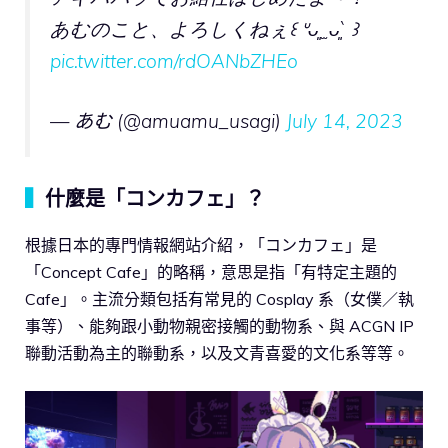
あむのこと、よろしくねぇ꒰ ᐡᴗ͈ ̫ ᴗ͈` ꒱
pic.twitter.com/rdOANbZHEo
— あむ (@amuamu_usagi)
July 14, 2023
▍
什麼是「コンカフェ」？
根據日本的專門情報網站介紹，「コンカフェ」是
「Concept Cafe」的略稱，意思是指「有特定主題的
Cafe」。主流分類包括有常見的 Cosplay 系（女僕／執
事等）、能夠跟小動物親密接觸的動物系、與 ACGN IP
聯動活動為主的聯動系，以及文青喜愛的文化系等等。