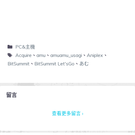
PC&主機
Acquire
、
amu
、
amuamu_usagi
、
Aniplex
、
BitSummit
、
BitSummit Let'sGo
、
あむ
留言
查看更多留言 ›